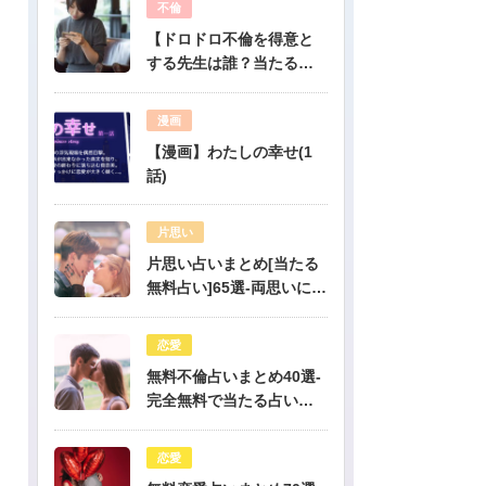
不倫
【ドロドロ不倫を得意と
する先生は誰？当たる電
話占いはどこ？】
漫画
【漫画】わたしの幸せ(1
話)
片思い
片思い占いまとめ[当たる
無料占い]65選-両思いにな
りたい人必見！驚くほど
当たる片思い占い
恋愛
無料不倫占いまとめ40選-
完全無料で当たる占いだ
けを公開！
恋愛