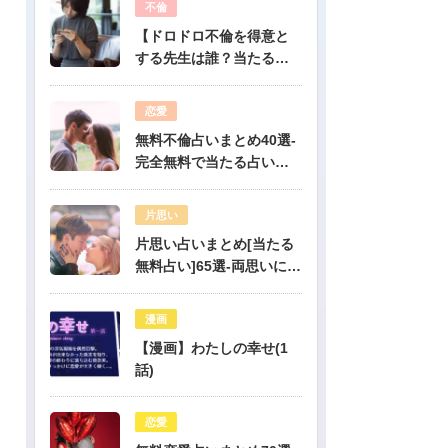
不倫
【ドロドロ不倫を得意と
する先生は誰？当たる電
話占いはどこ？】
恋愛
無料不倫占いまとめ40選-
完全無料で当たる占いだ
けを公開！
片思い
片思い占いまとめ[当たる
無料占い]65選-両思いにな
りたい人必見！驚くほど
当たる片思い占い
漫画
【漫画】わたしの幸せ(1
話)
恋愛