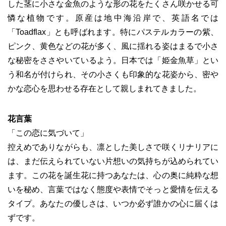
した茎に小さな金魚のような形の花をたくさん咲かせる可
憐な植物です。原産は地中海沿岸で、英語名では
「Toadflax」とも呼ばれます。特にパステルカラーの紫、
ピンク、黄色などの花が多く、風に揺れる姿はまるで小さ
な秘密をささやいているよう。日本では「姫金魚草」とい
う和名が付けられ、その小さくも印象的な花姿から、密や
かな恋心を思わせる存在として親しまれてきました。
花言葉
「この恋に気づいて」
控えめでありながらも、凛とした美しさで咲くリナリアに
は、まだ伝えられていない片想いの気持ちが込められてい
ます。この花を誕生花に持つあなたは、心の奥に純粋な想
いを秘め、言葉ではなく態度や表情でそっと愛情を伝える
タイプ。あなたの優しさは、いつか必ず誰かの心に届くは
ずです。