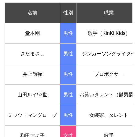
名前
性別
職業
堂本剛
男性
歌手（KinKi Kids）
さだまさし
男性
シンガーソングライター
井上尚弥
男性
プロボクサー
山田ルイ53世
男性
お笑いタレント（髭男爵
ミッツ・マングローブ
男性
女装家、タレント
和田アキ子
女性
歌手