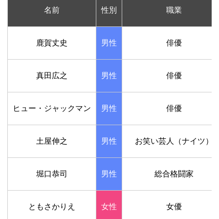
名前
性別
職業
鹿賀丈史
男性
俳優
真田広之
男性
俳優
ヒュー・ジャックマン
男性
俳優
土屋伸之
男性
お笑い芸人（ナイツ）
堀口恭司
男性
総合格闘家
ともさかりえ
女性
女優