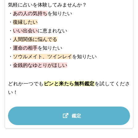
気軽に占いを体験してみませんか？
・
あの人の気持ち
を知りたい
・
復縁したい
・
いい出会い
に恵まれない
・
人間関係に悩んでる
・
運命の相手
を知りたい
・
ソウルメイト、ツインレイ
を知りたい
・
金銭的なゆとりがほしい
どれか一つでも
ピンと来たら無料鑑定
を試してくださ
い！
鑑定