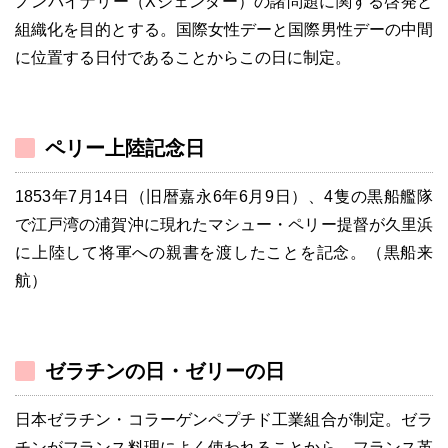
ノンバイナリー（Xジェンダー）の諸問題に関する啓発と
組織化を目的とする。国際女性デーと国際男性デーの中間
に位置する日付であることからこの日に制定。
ペリー上陸記念日
1853年7月14日（旧暦嘉永6年6月9日）、4隻の黒船艦隊
で江戸湾の浦賀沖に現れたマシュー・ペリー提督が久里浜
に上陸して将軍への親書を渡したことを記念。（黒船来
航）
ゼラチンの日・ゼリーの日
日本ゼラチン・コラーゲンペプチド工業組合が制定。ゼラ
チンがフランス料理によく使われることから、フランス革