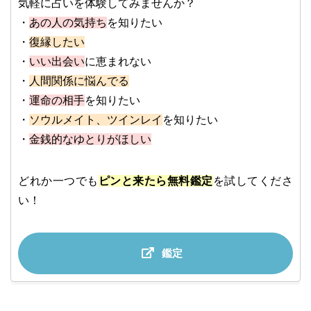
気軽に占いを体験してみませんか？
・
あの人の気持ち
を知りたい
・
復縁したい
・
いい出会い
に恵まれない
・
人間関係に悩んでる
・
運命の相手
を知りたい
・
ソウルメイト、ツインレイ
を知りたい
・
金銭的なゆとりがほしい
どれか一つでも
ピンと来たら無料鑑定
を試してくださ
い！
鑑定