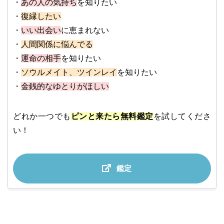
・
あの人の気持ち
を知りたい
・
復縁したい
・
いい出会い
に恵まれない
・
人間関係に悩んでる
・
運命の相手
を知りたい
・
ソウルメイト、ツインレイ
を知りたい
・
金銭的なゆとりがほしい
どれか一つでも
ピンと来たら無料鑑定
を試してくださ
い！
鑑定