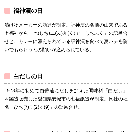
福神漬の日
漬け物メーカーの新進が制定。福神漬の名前の由来である
七福神から、七(しち)二(ふ)九(く)で「しちふく」の語呂合
せと、カレーに添えられている福神漬を食べて夏バテを防
いでもらおうとの願いが込められている。
白だしの日
1978年に初めて白醤油にだしを加えた調味料「白だし」
を製造販売した愛知県安城市の七福醸造が制定。同社の社
名「ひち(7)ふ(2)く(9)」の語呂合せ。