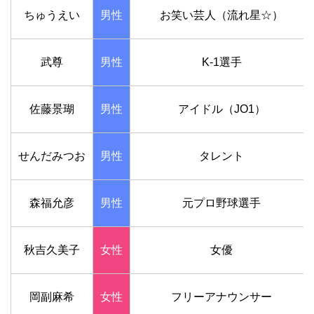
ちゅうえい
男性
お笑い芸人（流れ星☆）
武尊
男性
K-1選手
佐藤景瑚
男性
アイドル（JO1）
せんだみつお
男性
タレント
森福允彦
男性
元プロ野球選手
秋吉久美子
女性
女優
岡副麻希
女性
フリーアナウンサー