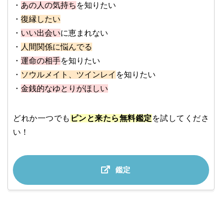
・
あの人の気持ち
を知りたい
・
復縁したい
・
いい出会い
に恵まれない
・
人間関係に悩んでる
・
運命の相手
を知りたい
・
ソウルメイト、ツインレイ
を知りたい
・
金銭的なゆとりがほしい
どれか一つでも
ピンと来たら無料鑑定
を試してくださ
い！
鑑定