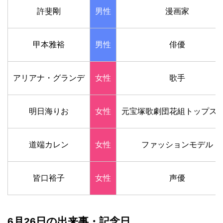
許斐剛
男性
漫画家
甲本雅裕
男性
俳優
アリアナ・グランデ
女性
歌手
明日海りお
女性
元宝塚歌劇団花組トップス
道端カレン
女性
ファッションモデル
皆口裕子
女性
声優
6月26日の出来事・記念日