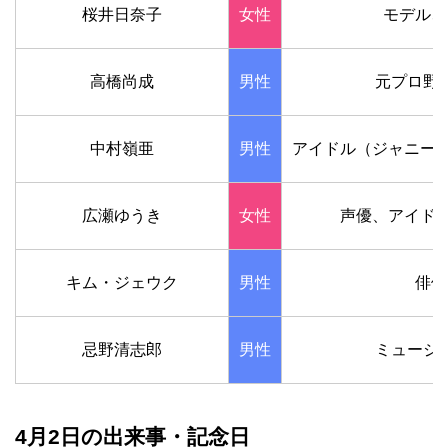
桜井日奈子
女性
モデル、
高橋尚成
男性
元プロ野
中村嶺亜
男性
アイドル（ジャニーズJr
広瀬ゆうき
女性
声優、アイドル
キム・ジェウク
男性
俳優
忌野清志郎
男性
ミュージ
4月2日の出来事・記念日