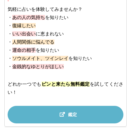
気軽に占いを体験してみませんか？
・
あの人の気持ち
を知りたい
・
復縁したい
・
いい出会い
に恵まれない
・
人間関係に悩んでる
・
運命の相手
を知りたい
・
ソウルメイト、ツインレイ
を知りたい
・
金銭的なゆとりがほしい
どれか一つでも
ピンと来たら無料鑑定
を試してくださ
い！
鑑定