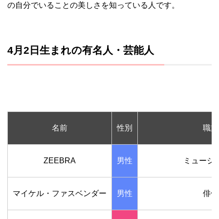
の自分でいることの美しさを知っている人です。
4月2日生まれの有名人・芸能人
名前
性別
職業
ZEEBRA
男性
ミュージ
マイケル・ファスベンダー
男性
俳優