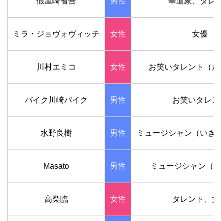
假屋崎省吾
男性
華道家、タレ
ミラ・ジョヴォヴィッチ
女性
女優
川村エミコ
女性
お笑いタレント（た
バイク川崎バイク
男性
お笑いタレン
水野良樹
男性
ミュージシャン（いき
Masato
男性
ミュージシャン（cold
高梨臨
女性
タレント、女