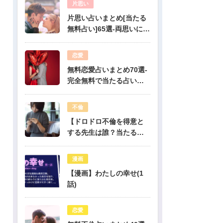
片思い
片思い占いまとめ[当たる
無料占い]65選-両思いにな
りたい人必見！驚くほど
当たる片思い占い
恋愛
無料恋愛占いまとめ70選-
完全無料で当たる占いだ
けを公開！
不倫
【ドロドロ不倫を得意と
する先生は誰？当たる電
話占いはどこ？】
漫画
【漫画】わたしの幸せ(1
話)
恋愛