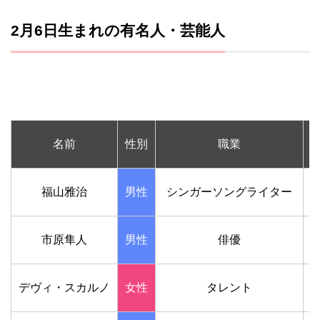
2月6日生まれの有名人・芸能人
名前
性別
職業
福山雅治
男性
シンガーソングライター
1
市原隼人
男性
俳優
1
デヴィ・スカルノ
女性
タレント
1