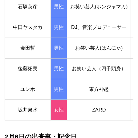
石塚英彦
男性
お笑い芸人(ホンジャマカ)
1
中田ヤスタカ
男性
DJ、音楽プロデューサー
1
金田哲
男性
お笑い芸人(はんにゃ)
1
後藤拓実
男性
お笑い芸人（四千頭身）
1
ユンホ
男性
東方神起
1
坂井泉水
女性
ZARD
1
2月6日の出来事・記念日