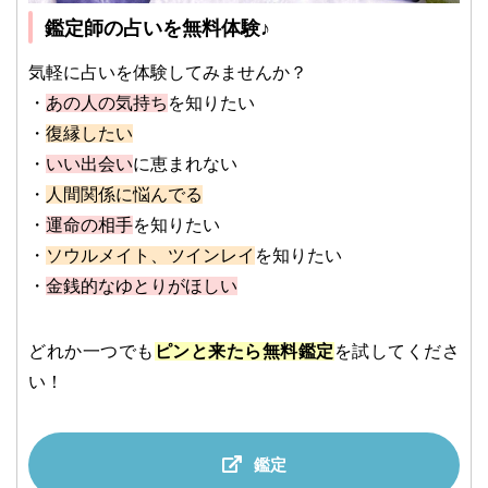
鑑定師の占いを無料体験♪
気軽に占いを体験してみませんか？
・
あの人の気持ち
を知りたい
・
復縁したい
・
いい出会い
に恵まれない
・
人間関係に悩んでる
・
運命の相手
を知りたい
・
ソウルメイト、ツインレイ
を知りたい
・
金銭的なゆとりがほしい
どれか一つでも
ピンと来たら無料鑑定
を試してくださ
い！
鑑定