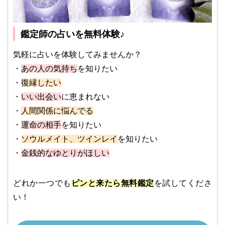
鑑定師の占いを無料体験♪
気軽に占いを体験してみませんか？
・
あの人の気持ち
を知りたい
・
復縁したい
・
いい出会い
に恵まれない
・
人間関係に悩んでる
・
運命の相手
を知りたい
・
ソウルメイト、ツインレイ
を知りたい
・
金銭的なゆとりがほしい
どれか一つでも
ピンと来たら無料鑑定
を試してくださ
い！