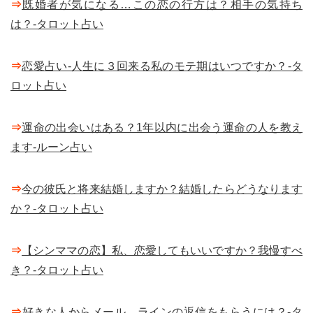
⇒
既婚者が気になる…この恋の行方は？相手の気持ち
は？-タロット占い
⇒
恋愛占い-人生に３回来る私のモテ期はいつですか？-タ
ロット占い
⇒
運命の出会いはある？1年以内に出会う運命の人を教え
ます-ルーン占い
⇒
今の彼氏と将来結婚しますか？結婚したらどうなります
か？-タロット占い
⇒
【シンママの恋】私、恋愛してもいいですか？我慢すべ
き？-タロット占い
⇒
好きな人からメール、ラインの返信をもらうには？-タ