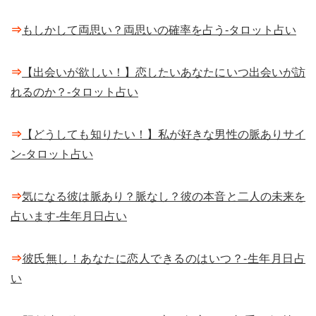
⇒
もしかして両思い？両思いの確率を占う-タロット占い
⇒
【出会いが欲しい！】恋したいあなたにいつ出会いが訪
れるのか？-タロット占い
⇒
【どうしても知りたい！】私が好きな男性の脈ありサイ
ン-タロット占い
⇒
気になる彼は脈あり？脈なし？彼の本音と二人の未来を
占います-生年月日占い
⇒
彼氏無し！あなたに恋人できるのはいつ？-生年月日占
い