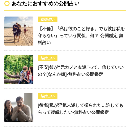
あなたにおすすめの公開占い
結婚占い
【不倫】『私は彼のこと好き。でも彼は私を
守らない』っていう関係、何？-公開鑑定-無
料占い-
結婚占い
[不安]彼が“元カノと友達”って、信じていい
の？[なんか嫌]-無料占い公開鑑定
結婚占い
[後悔]私が浮気未遂して振られた…許しても
らって復縁したい-無料占い公開鑑定