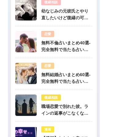
復縁相談
幼なじみの元彼氏とやり
直したいけど復縁の可能
性は？-公開鑑定-無料占い
恋愛
無料不倫占いまとめ40選-
完全無料で当たる占いだ
けを公開！
恋愛
無料結婚占いまとめ60選-
完全無料で当たる占いだ
けを公開！
復縁相談
職場恋愛で別れた彼。ラ
インの返事がこなくなっ
たけど復縁できますか？-
公開鑑定-無料占い
漫画