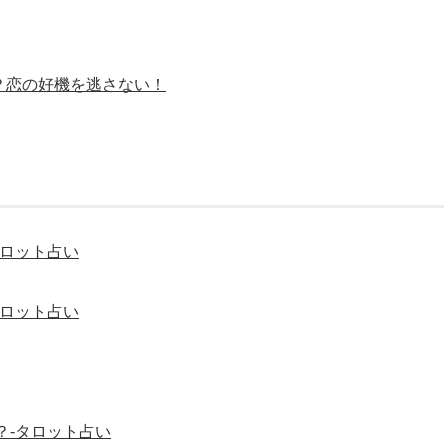
？恋の好機を逃さない！
タロット占い
タロット占い
？-タロット占い