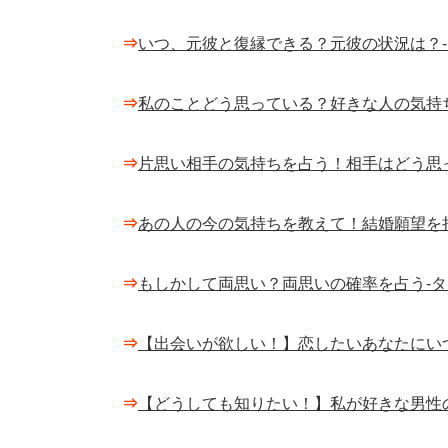
⇒
いつ、元彼と復縁できる？元彼の状況は？
⇒
私のことどう思っている？好きな人の気持
⇒
片思い相手の気持ちを占う！相手はどう思
⇒
あの人の今の気持ちを教えて！結婚願望を
⇒
もしかして両思い？両思いの確率を占う-
⇒
【出会いが欲しい！】恋したいあなたにい
⇒
【どうしても知りたい！】私が好きな男性