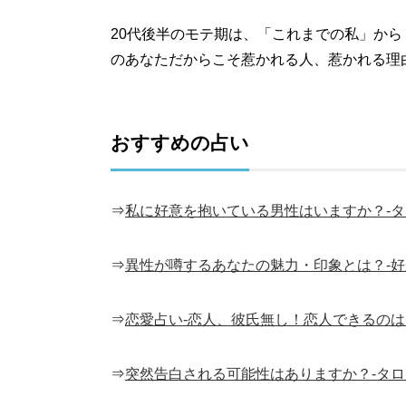
20代後半のモテ期は、「これまでの私」か
のあなただからこそ惹かれる人、惹かれる理
おすすめの占い
⇒
私に好意を抱いている男性はいますか？-
⇒
異性が噂するあなたの魅力・印象とは？-好
⇒
恋愛占い-恋人、彼氏無し！恋人できるのは
⇒
突然告白される可能性はありますか？-タ