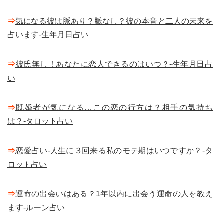
⇒
気になる彼は脈あり？脈なし？彼の本音と二人の未来を
占います-生年月日占い
⇒
彼氏無し！あなたに恋人できるのはいつ？-生年月日占
い
⇒
既婚者が気になる…この恋の行方は？相手の気持ち
は？-タロット占い
⇒
恋愛占い-人生に３回来る私のモテ期はいつですか？-タ
ロット占い
⇒
運命の出会いはある？1年以内に出会う運命の人を教え
ます-ルーン占い