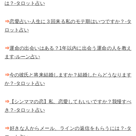
は？-タロット占い
⇒
恋愛占い-人生に３回来る私のモテ期はいつですか？-タ
ロット占い
⇒
運命の出会いはある？1年以内に出会う運命の人を教え
ます-ルーン占い
⇒
今の彼氏と将来結婚しますか？結婚したらどうなります
か？-タロット占い
⇒
【シンママの恋】私、恋愛してもいいですか？我慢すべ
き？-タロット占い
⇒
好きな人からメール、ラインの返信をもらうには？-タ