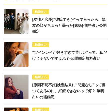
結婚占い
[友情と恋愛]“彼氏できた”って言ったら、親
友の顔がちょっと曇った[嫉妬]-無料占い公開
鑑定
結婚占い
“ツインレイが好きすぎて苦しい”って、私だ
けじゃないですよね？-公開鑑定無料占い
結婚占い
[原因不明不妊]検査結果に“問題なし”って書
いてあるのに、妊娠できないって何？-無料
占い公開鑑定
結婚占い