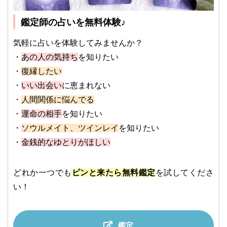
鑑定師の占いを無料体験♪
気軽に占いを体験してみませんか？
・
あの人の気持ち
を知りたい
・
復縁したい
・
いい出会い
に恵まれない
・
人間関係に悩んでる
・
運命の相手
を知りたい
・
ソウルメイト、ツインレイ
を知りたい
・
金銭的なゆとりがほしい
どれか一つでも
ピンと来たら無料鑑定
を試してくださ
い！
鑑定