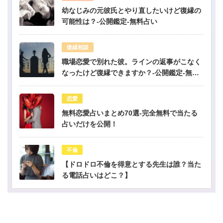
幼なじみの元彼氏とやり直したいけど復縁の
可能性は？-公開鑑定-無料占い
復縁相談
職場恋愛で別れた彼。ラインの返事がこなく
なったけど復縁できますか？-公開鑑定-無料
占い
恋愛
無料恋愛占いまとめ70選-完全無料で当たる
占いだけを公開！
不倫
【ドロドロ不倫を得意とする先生は誰？当た
る電話占いはどこ？】