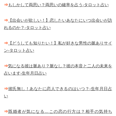
⇒
もしかして両思い？両思いの確率を占う-タロット占い
⇒
【出会いが欲しい！】恋したいあなたにいつ出会いが訪
れるのか？-タロット占い
⇒
【どうしても知りたい！】私が好きな男性の脈ありサイ
ン-タロット占い
⇒
気になる彼は脈あり？脈なし？彼の本音と二人の未来を
占います-生年月日占い
⇒
彼氏無し！あなたに恋人できるのはいつ？-生年月日占
い
⇒
既婚者が気になる…この恋の行方は？相手の気持ち