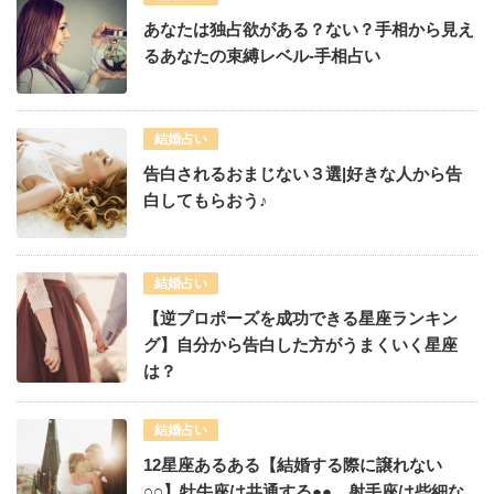
あなたは独占欲がある？ない？手相から見え
るあなたの束縛レベル-手相占い
結婚占い
告白されるおまじない３選|好きな人から告
白してもらおう♪
結婚占い
【逆プロポーズを成功できる星座ランキン
グ】自分から告白した方がうまくいく星座
は？
結婚占い
12星座あるある【結婚する際に譲れない
○○】牡牛座は共通する●●、射手座は些細な