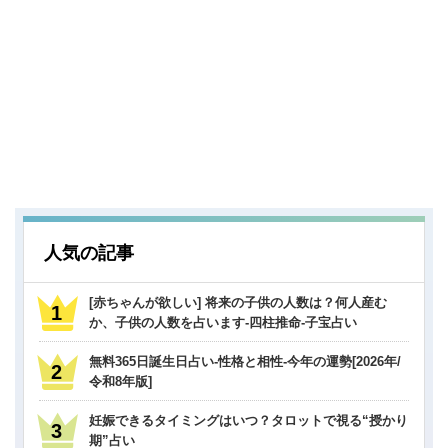
人気の記事
[赤ちゃんが欲しい] 将来の子供の人数は？何人産む
か、子供の人数を占います-四柱推命-子宝占い
無料365日誕生日占い-性格と相性-今年の運勢[2026年/
令和8年版]
妊娠できるタイミングはいつ？タロットで視る“授かり
期”占い