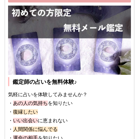
鑑定師の占いを無料体験♪
気軽に占いを体験してみませんか？
・
あの人の気持ち
を知りたい
・
復縁したい
・
いい出会い
に恵まれない
・
人間関係に悩んでる
・
運命の相手
を知りたい