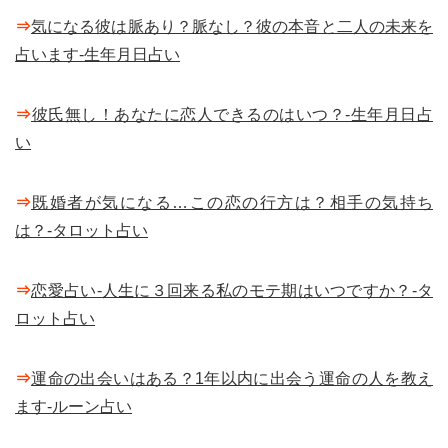
⇒
気になる彼は脈あり？脈なし？彼の本音と二人の未来を
占います-生年月日占い
⇒
彼氏無し！あなたに恋人できるのはいつ？-生年月日占
い
⇒
既婚者が気になる…この恋の行方は？相手の気持ち
は？-タロット占い
⇒
恋愛占い-人生に３回来る私のモテ期はいつですか？-タ
ロット占い
⇒
運命の出会いはある？1年以内に出会う運命の人を教え
ます-ルーン占い