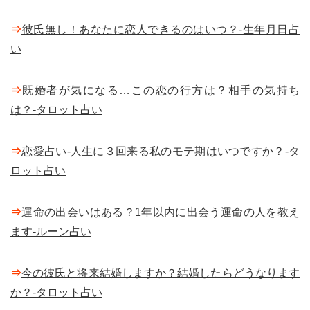
⇒
彼氏無し！あなたに恋人できるのはいつ？-生年月日占
い
⇒
既婚者が気になる…この恋の行方は？相手の気持ち
は？-タロット占い
⇒
恋愛占い-人生に３回来る私のモテ期はいつですか？-タ
ロット占い
⇒
運命の出会いはある？1年以内に出会う運命の人を教え
ます-ルーン占い
⇒
今の彼氏と将来結婚しますか？結婚したらどうなります
か？-タロット占い