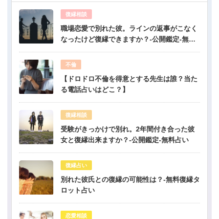
復縁相談
職場恋愛で別れた彼。ラインの返事がこなく
なったけど復縁できますか？-公開鑑定-無料
占い
不倫
【ドロドロ不倫を得意とする先生は誰？当た
る電話占いはどこ？】
復縁相談
受験がきっかけで別れ。2年間付き合った彼
女と復縁出来ますか？-公開鑑定-無料占い
復縁占い
別れた彼氏との復縁の可能性は？-無料復縁タ
ロット占い
恋愛相談