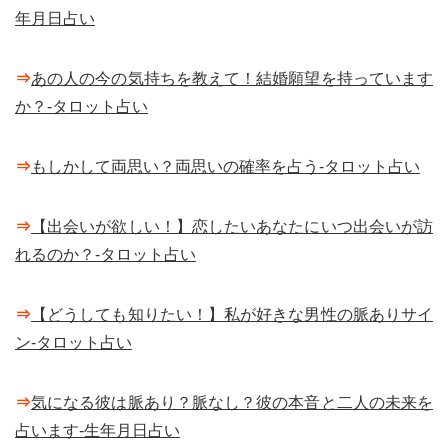
年月日占い
⇒
あの人の今の気持ちを教えて！結婚願望を持っています
か？-タロット占い
⇒
もしかして両思い？両思いの確率を占う-タロット占い
⇒
【出会いが欲しい！】恋したいあなたにいつ出会いが訪
れるのか？-タロット占い
⇒
【どうしても知りたい！】私が好きな男性の脈ありサイ
ン-タロット占い
⇒
気になる彼は脈あり？脈なし？彼の本音と二人の未来を
占います-生年月日占い