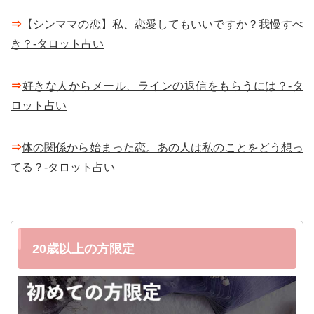
⇒
【シンママの恋】私、恋愛してもいいですか？我慢すべ
き？-タロット占い
⇒
好きな人からメール、ラインの返信をもらうには？-タ
ロット占い
⇒
体の関係から始まった恋。あの人は私のことをどう想っ
てる？-タロット占い
20歳以上の方限定