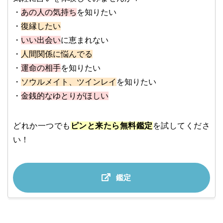
・
あの人の気持ち
を知りたい
・
復縁したい
・
いい出会い
に恵まれない
・
人間関係に悩んでる
・
運命の相手
を知りたい
・
ソウルメイト、ツインレイ
を知りたい
・
金銭的なゆとりがほしい
どれか一つでも
ピンと来たら無料鑑定
を試してくださ
い！
鑑定