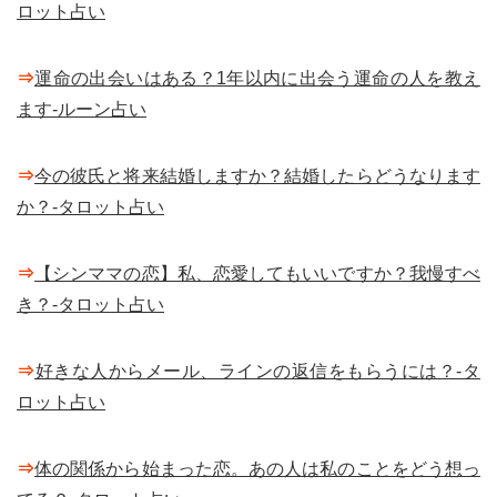
ロット占い
⇒
運命の出会いはある？1年以内に出会う運命の人を教え
ます-ルーン占い
⇒
今の彼氏と将来結婚しますか？結婚したらどうなります
か？-タロット占い
⇒
【シンママの恋】私、恋愛してもいいですか？我慢すべ
き？-タロット占い
⇒
好きな人からメール、ラインの返信をもらうには？-タ
ロット占い
⇒
体の関係から始まった恋。あの人は私のことをどう想っ