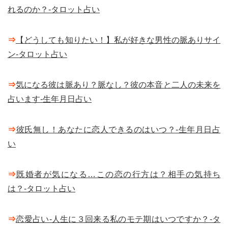
れるのか？-タロット占い
⇒
【どうしても知りたい！】私が好きな男性の脈ありサイ
ン-タロット占い
⇒
気になる彼は脈あり？脈なし？彼の本音と二人の未来を
占います-生年月日占い
⇒
彼氏無し！あなたに恋人できるのはいつ？-生年月日占
い
⇒
既婚者が気になる…この恋の行方は？相手の気持ち
は？-タロット占い
⇒
恋愛占い-人生に３回来る私のモテ期はいつですか？-タ