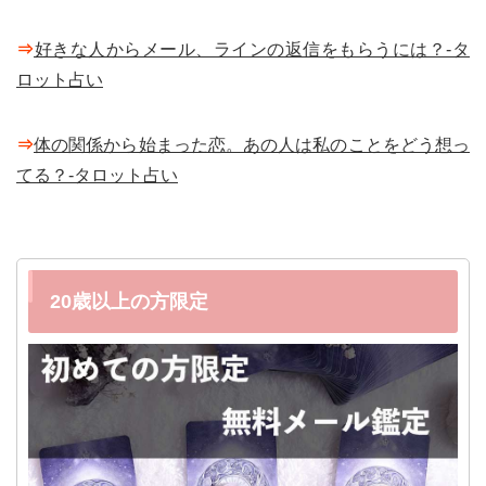
⇒
好きな人からメール、ラインの返信をもらうには？-タ
ロット占い
⇒
体の関係から始まった恋。あの人は私のことをどう想っ
てる？-タロット占い
20歳以上の方限定