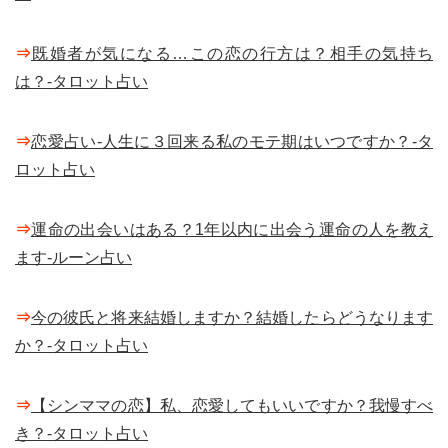
⇒
既婚者が気になる…この恋の行方は？相手の気持ち
は？-タロット占い
⇒
恋愛占い-人生に３回来る私のモテ期はいつですか？-タ
ロット占い
⇒
運命の出会いはある？1年以内に出会う運命の人を教え
ます-ルーン占い
⇒
今の彼氏と将来結婚しますか？結婚したらどうなります
か？-タロット占い
⇒
【シンママの恋】私、恋愛してもいいですか？我慢すべ
き？-タロット占い