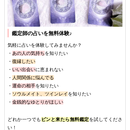
鑑定師の占いを無料体験♪
気軽に占いを体験してみませんか？
・
あの人の気持ち
を知りたい
・
復縁したい
・
いい出会い
に恵まれない
・
人間関係に悩んでる
・
運命の相手
を知りたい
・
ソウルメイト、ツインレイ
を知りたい
・
金銭的なゆとりがほしい
どれか一つでも
ピンと来たら無料鑑定
を試してくださ
い！