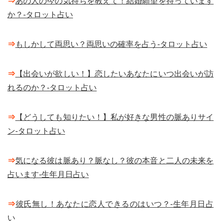
⇒
あの人の今の気持ちを教えて！結婚願望を持っています
か？-タロット占い
⇒
もしかして両思い？両思いの確率を占う-タロット占い
⇒
【出会いが欲しい！】恋したいあなたにいつ出会いが訪
れるのか？-タロット占い
⇒
【どうしても知りたい！】私が好きな男性の脈ありサイ
ン-タロット占い
⇒
気になる彼は脈あり？脈なし？彼の本音と二人の未来を
占います-生年月日占い
⇒
彼氏無し！あなたに恋人できるのはいつ？-生年月日占
い