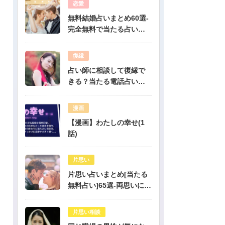
恋愛
無料結婚占いまとめ60選-
完全無料で当たる占いだ
けを公開！
復縁
占い師に相談して復縁で
きる？当たる電話占い先
生は誰？
漫画
【漫画】わたしの幸せ(1
話)
片思い
片思い占いまとめ[当たる
無料占い]65選-両思いにな
りたい人必見！驚くほど
当たる片思い占い
片思い相談