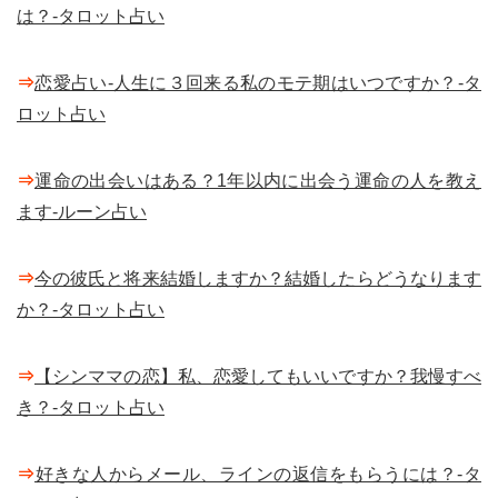
は？-タロット占い
⇒
恋愛占い-人生に３回来る私のモテ期はいつですか？-タ
ロット占い
⇒
運命の出会いはある？1年以内に出会う運命の人を教え
ます-ルーン占い
⇒
今の彼氏と将来結婚しますか？結婚したらどうなります
か？-タロット占い
⇒
【シンママの恋】私、恋愛してもいいですか？我慢すべ
き？-タロット占い
⇒
好きな人からメール、ラインの返信をもらうには？-タ