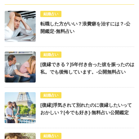
結婚占い
転職した方がいい？浪費癖を治すには？-公
開鑑定-無料占い
結婚占い
[復縁できる？]5年付き合った彼を振ったのは
私。でも後悔しています。-公開無料占い
結婚占い
[復縁]浮気されて別れたのに復縁したいって
おかしい？[今でも好き]-無料占い公開鑑定
結婚占い