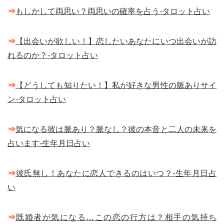
⇒
もしかして両思い？両思いの確率を占う-タロット占い
⇒
【出会いが欲しい！】恋したいあなたにいつ出会いが訪
れるのか？-タロット占い
⇒
【どうしても知りたい！】私が好きな男性の脈ありサイ
ン-タロット占い
⇒
気になる彼は脈あり？脈なし？彼の本音と二人の未来を
占います-生年月日占い
⇒
彼氏無し！あなたに恋人できるのはいつ？-生年月日占
い
⇒
既婚者が気になる…この恋の行方は？相手の気持ち