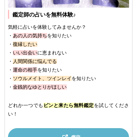
鑑定師の占いを無料体験♪
気軽に占いを体験してみませんか？
・
あの人の気持ち
を知りたい
・
復縁したい
・
いい出会い
に恵まれない
・
人間関係に悩んでる
・
運命の相手
を知りたい
・
ソウルメイト、ツインレイ
を知りたい
・
金銭的なゆとりがほしい
どれか一つでも
ピンと来たら無料鑑定
を試してくださ
い！