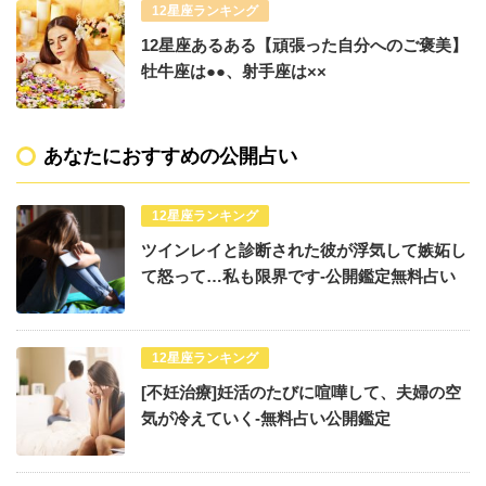
12星座ランキング
12星座あるある【頑張った自分へのご褒美】
牡牛座は●●、射手座は××
あなたにおすすめの公開占い
12星座ランキング
ツインレイと診断された彼が浮気して嫉妬し
て怒って…私も限界です-公開鑑定無料占い
12星座ランキング
[不妊治療]妊活のたびに喧嘩して、夫婦の空
気が冷えていく-無料占い公開鑑定