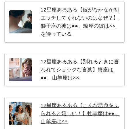
12星座あるある【彼がなかなか初
エッチしてくれないのはなぜ？】
獅子座の彼は●●、蠍座の彼は××
を待っている
12星座あるある【別れるときに言
われてショックな言葉】蟹座は
●●、山羊座は××
12星座あるある【こんな話題をふ
られると嬉しい！】牡羊座は●●。
山羊座は××