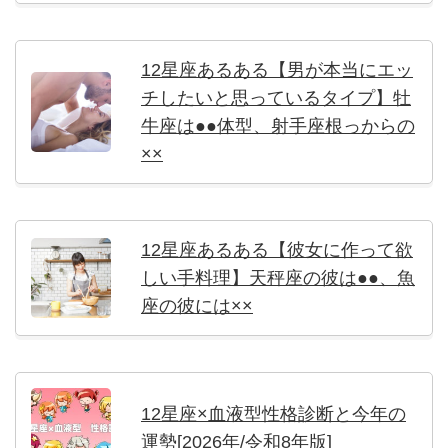
12星座あるある【男が本当にエッ
チしたいと思っているタイプ】牡
牛座は●●体型、射手座根っからの
××
12星座あるある【彼女に作って欲
しい手料理】天秤座の彼は●●、魚
座の彼には××
12星座×血液型性格診断と今年の
運勢[2026年/令和8年版]