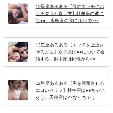
12星座あるある【彼のエッチにお
ける欠点と直し方】牡羊座の彼に
は●●、水瓶座の彼には××で･･･
12星座あるある【エッチを上達さ
せる方法】双子座は●●について会
話する、射手座は同性から××
12星座あるある【男を興奮させる
エロいセリフ】牡牛座は●●ちゃい
そう、天秤座は××なっちゃう