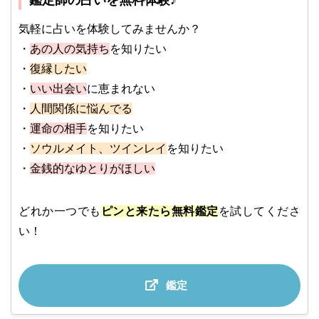
鑑定師の占いを無料体験♪
気軽に占いを体験してみませんか？
・
あの人の気持ち
を知りたい
・
復縁したい
・
いい出会い
に恵まれない
・
人間関係に悩んでる
・
運命の相手
を知りたい
・
ソウルメイト、ツインレイ
を知りたい
・
金銭的なゆとりがほしい
どれか一つでも
ピンと来たら無料鑑定
を試してくださ
い！
鑑定