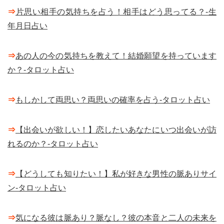
⇒
片思い相手の気持ちを占う！相手はどう思ってる？-生
年月日占い
⇒
あの人の今の気持ちを教えて！結婚願望を持っています
か？-タロット占い
⇒
もしかして両思い？両思いの確率を占う-タロット占い
⇒
【出会いが欲しい！】恋したいあなたにいつ出会いが訪
れるのか？-タロット占い
⇒
【どうしても知りたい！】私が好きな男性の脈ありサイ
ン-タロット占い
⇒
気になる彼は脈あり？脈なし？彼の本音と二人の未来を