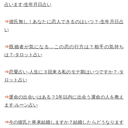
占います-生年月日占い
⇒
彼氏無し！あなたに恋人できるのはいつ？-生年月日占
い
⇒
既婚者が気になる…この恋の行方は？相手の気持ち
は？-タロット占い
⇒
恋愛占い-人生に３回来る私のモテ期はいつですか？-タ
ロット占い
⇒
運命の出会いはある？1年以内に出会う運命の人を教え
ます-ルーン占い
⇒
今の彼氏と将来結婚しますか？結婚したらどうなります