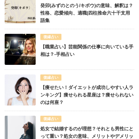
癸卯(みずのとのう/キボウ)の意味、解釈は？
性格、恋愛傾向、適職|四柱推命六十干支用
語集
復縁占い
【職業占い】芸能関係の仕事に向いている手
相は？-手相占い
復縁占い
【痩せたい！ダイエットが成功しやすい人ラ
ンキング】痩せられる星座は？痩せられない
のは何座？
復縁占い
処女で結婚するのが理想？それとも男性にと
って重い？処女の意味、メリットやデメリッ