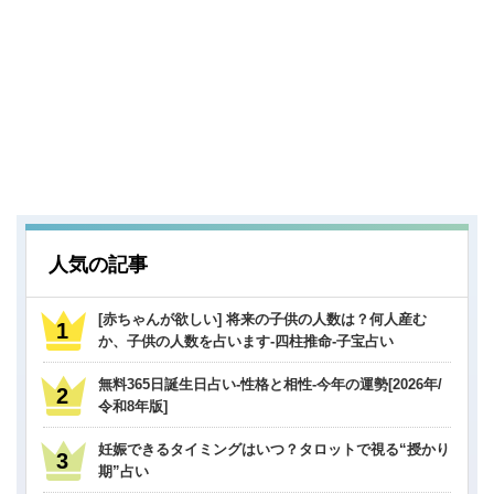
人気の記事
[赤ちゃんが欲しい] 将来の子供の人数は？何人産む
か、子供の人数を占います-四柱推命-子宝占い
無料365日誕生日占い-性格と相性-今年の運勢[2026年/
令和8年版]
妊娠できるタイミングはいつ？タロットで視る“授かり
期”占い