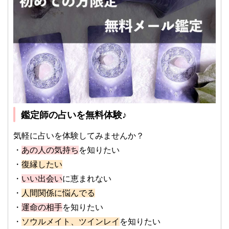
鑑定師の占いを無料体験♪
気軽に占いを体験してみませんか？
・
あの人の気持ち
を知りたい
・
復縁したい
・
いい出会い
に恵まれない
・
人間関係に悩んでる
・
運命の相手
を知りたい
・
ソウルメイト、ツインレイ
を知りたい