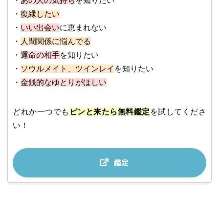
・
あの人の気持ち
を知りたい
・
復縁したい
・
いい出会い
に恵まれない
・
人間関係に悩んでる
・
運命の相手
を知りたい
・
ソウルメイト、ツインレイ
を知りたい
・
金銭的なゆとりがほしい
どれか一つでも
ピンと来たら無料鑑定
を試してくださ
い！
鑑定