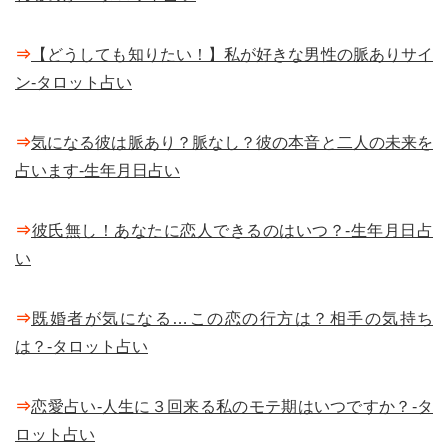
⇒
【どうしても知りたい！】私が好きな男性の脈ありサイ
ン-タロット占い
⇒
気になる彼は脈あり？脈なし？彼の本音と二人の未来を
占います-生年月日占い
⇒
彼氏無し！あなたに恋人できるのはいつ？-生年月日占
い
⇒
既婚者が気になる…この恋の行方は？相手の気持ち
は？-タロット占い
⇒
恋愛占い-人生に３回来る私のモテ期はいつですか？-タ
ロット占い