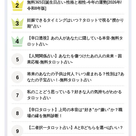
無料365日誕生日占い-性格と相性-今年の運勢[2026年/
令和8年版]
妊娠できるタイミングはいつ？タロットで視る“授かり
期”占い
【辛口透視】あの人があなたに隠している本音-無料タ
ロット占い-
【人間関係占い】あなたを傷つけたあの人の未来・因
果応報-無料タロット占い-
将来のあなたの子供は何人？いつ産まれる？性別は?あ
なたの子宝占い！-無料タロット占い
私のことどう思っている？好きな人の気持ちがわかる
タロット占い
【辛口タロット】上司の本音は“好き”か“嫌い”か？職
場の縁を無料診断！
【二者択一タロット占い】AとBどちらを選べばいい？