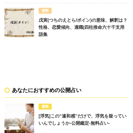
運勢
戊寅(つちのえとら/ボイン)の意味、解釈は？
性格、恋愛傾向、適職|四柱推命六十干支用
語集
あなたにおすすめの公開占い
運勢
[浮気]この“違和感”だけで、浮気を疑ってい
いんでしょうか-公開鑑定-無料占い-