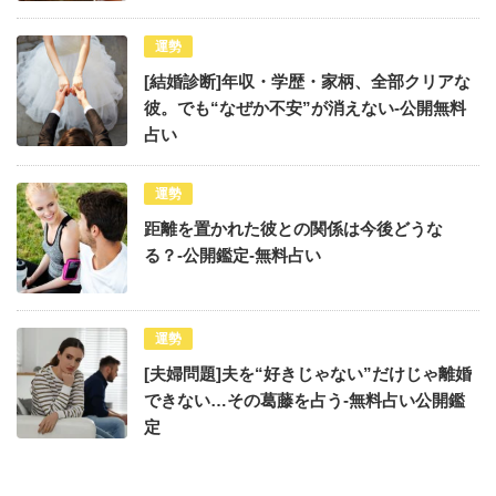
運勢
[結婚診断]年収・学歴・家柄、全部クリアな
彼。でも“なぜか不安”が消えない-公開無料
占い
運勢
距離を置かれた彼との関係は今後どうな
る？-公開鑑定-無料占い
運勢
[夫婦問題]夫を“好きじゃない”だけじゃ離婚
できない…その葛藤を占う-無料占い公開鑑
定