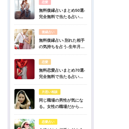
恋愛
無料復縁占いまとめ50選-
完全無料で当たる占いだ
けを公開！
復縁占い
無料復縁占い-別れた相手
の気持ちを占う-生年月日
占い
恋愛
無料恋愛占いまとめ70選-
完全無料で当たる占いだ
けを公開！
片思い相談
同じ職場の男性が気にな
る。女性の職場だから人
気のある彼だけど、彼は
私のこと好き？-公開鑑定-
恋愛占い
無料占い