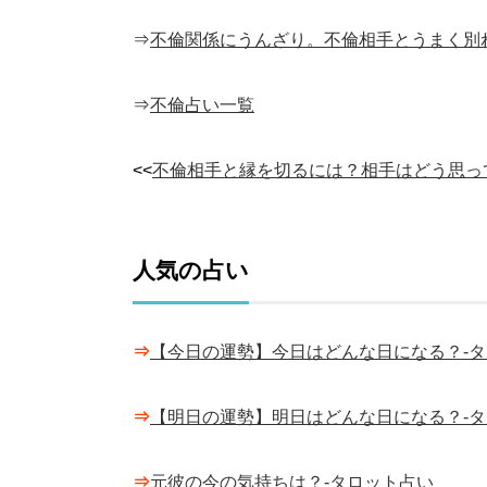
⇒
不倫関係にうんざり。不倫相手とうまく別
⇒
不倫占い一覧
<<
不倫相手と縁を切るには？相手はどう思っ
人気の占い
⇒
【今日の運勢】今日はどんな日になる？-
⇒
【明日の運勢】明日はどんな日になる？-
⇒
元彼の今の気持ちは？-タロット占い