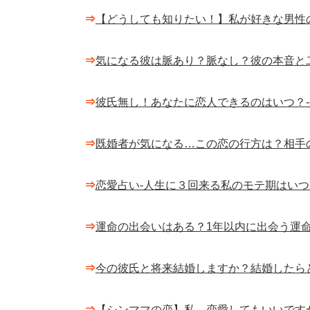
⇒
【どうしても知りたい！】私が好きな男性
⇒
気になる彼は脈あり？脈なし？彼の本音と
⇒
彼氏無し！あなたに恋人できるのはいつ？
⇒
既婚者が気になる…この恋の行方は？相手
⇒
恋愛占い-人生に３回来る私のモテ期はいつ
⇒
運命の出会いはある？1年以内に出会う運命
⇒
今の彼氏と将来結婚しますか？結婚したら
⇒
【シンママの恋】私、恋愛してもいいです