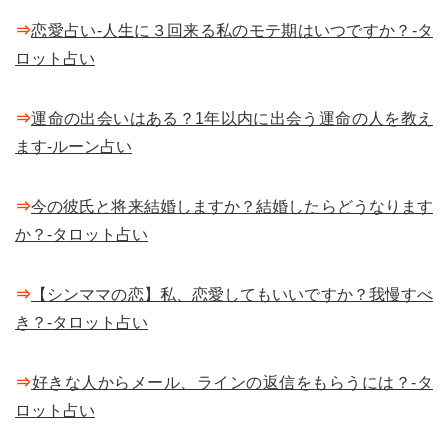
⇒
恋愛占い-人生に３回来る私のモテ期はいつですか？-タ
ロット占い
⇒
運命の出会いはある？1年以内に出会う運命の人を教え
ます-ルーン占い
⇒
今の彼氏と将来結婚しますか？結婚したらどうなります
か？-タロット占い
⇒
【シンママの恋】私、恋愛してもいいですか？我慢すべ
き？-タロット占い
⇒
好きな人からメール、ラインの返信をもらうには？-タ
ロット占い