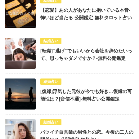
結婚占い
【恋愛】あの人があなたに抱いている本音-
怖いほど当たる-公開鑑定-無料タロット占い
結婚占い
[転職]“逃げ”でもいいから会社を辞めたいっ
て、思っちゃダメですか？-無料公開鑑定
結婚占い
[復縁]浮気した元彼が今でも好き…復縁の可
能性は？[音信不通]-無料占い公開鑑定
結婚占い
バツイチ自営業の男性との恋。今後の二人の