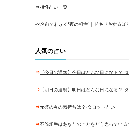
⇒
相性占い一覧
<<
名前でわかる“夜の相性”｜ドキドキするほ
人気の占い
⇒
【今日の運勢】今日はどんな日になる？-
⇒
【明日の運勢】明日はどんな日になる？-
⇒
元彼の今の気持ちは？-タロット占い
⇒
不倫相手はあなたのことをどう思っている