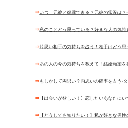
⇒
いつ、元彼と復縁できる？元彼の状況は？
⇒
私のことどう思っている？好きな人の気持
⇒
片思い相手の気持ちを占う！相手はどう思
⇒
あの人の今の気持ちを教えて！結婚願望を
⇒
もしかして両思い？両思いの確率を占う-
⇒
【出会いが欲しい！】恋したいあなたにい
⇒
【どうしても知りたい！】私が好きな男性