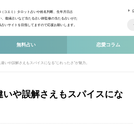
mi（コエミ）タロット占いや姓名判断、生年月日占
い、復縁占いなど当たる占い師監修の当たる占いがた
o1占いサイトを目指してますので応援お願いします。
無料占い
恋愛コラム
違いや誤解さえもスパイスになる“じれったさ”が魅力。
違いや誤解さえもスパイスにな
。