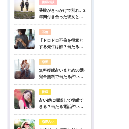
復縁相談
受験がきっかけで別れ。2
年間付き合った彼女と復
縁出来ますか？-公開鑑定-
無料占い
不倫
【ドロドロ不倫を得意と
する先生は誰？当たる電
話占いはどこ？】
恋愛
無料復縁占いまとめ50選-
完全無料で当たる占いだ
けを公開！
復縁
占い師に相談して復縁で
きる？当たる電話占い先
生は誰？
恋愛占い