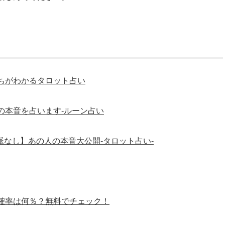
ちがわかるタロット占い
の本音を占います-ルーン占い
脈なし】あの人の本音大公開-タロット占い-
確率は何％？無料でチェック！