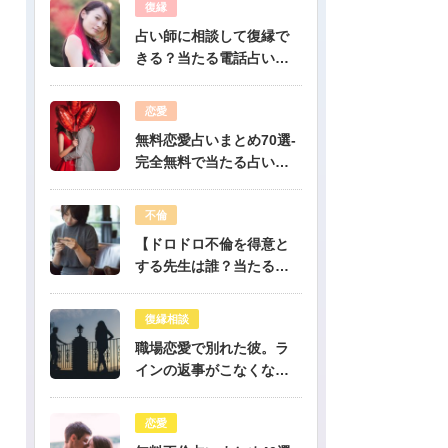
復縁
占い師に相談して復縁で
きる？当たる電話占い先
生は誰？
恋愛
無料恋愛占いまとめ70選-
完全無料で当たる占いだ
けを公開！
不倫
【ドロドロ不倫を得意と
する先生は誰？当たる電
話占いはどこ？】
復縁相談
職場恋愛で別れた彼。ラ
インの返事がこなくなっ
たけど復縁できますか？-
公開鑑定-無料占い
恋愛