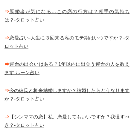
⇒
既婚者が気になる…この恋の行方は？相手の気持ち
は？-タロット占い
⇒
恋愛占い-人生に３回来る私のモテ期はいつですか？-タ
ロット占い
⇒
運命の出会いはある？1年以内に出会う運命の人を教え
ます-ルーン占い
⇒
今の彼氏と将来結婚しますか？結婚したらどうなります
か？-タロット占い
⇒
【シンママの恋】私、恋愛してもいいですか？我慢すべ
き？-タロット占い