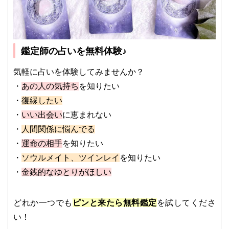
鑑定師の占いを無料体験♪
気軽に占いを体験してみませんか？
・
あの人の気持ち
を知りたい
・
復縁したい
・
いい出会い
に恵まれない
・
人間関係に悩んでる
・
運命の相手
を知りたい
・
ソウルメイト、ツインレイ
を知りたい
・
金銭的なゆとりがほしい
どれか一つでも
ピンと来たら無料鑑定
を試してくださ
い！