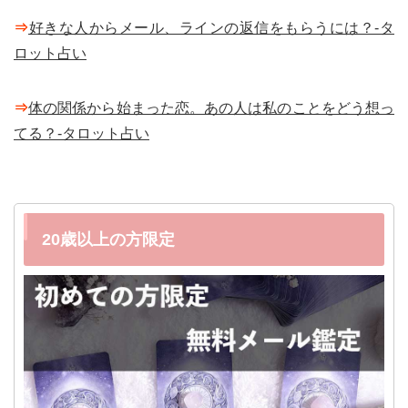
⇒
好きな人からメール、ラインの返信をもらうには？-タ
ロット占い
⇒
体の関係から始まった恋。あの人は私のことをどう想っ
てる？-タロット占い
20歳以上の方限定