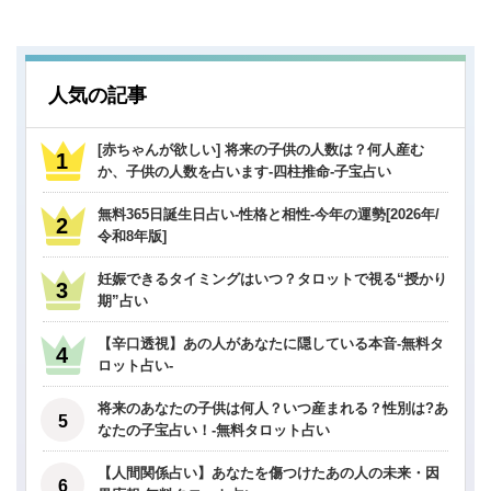
人気の記事
[赤ちゃんが欲しい] 将来の子供の人数は？何人産む
か、子供の人数を占います-四柱推命-子宝占い
無料365日誕生日占い-性格と相性-今年の運勢[2026年/
令和8年版]
妊娠できるタイミングはいつ？タロットで視る“授かり
期”占い
【辛口透視】あの人があなたに隠している本音-無料タ
ロット占い-
将来のあなたの子供は何人？いつ産まれる？性別は?あ
なたの子宝占い！-無料タロット占い
【人間関係占い】あなたを傷つけたあの人の未来・因