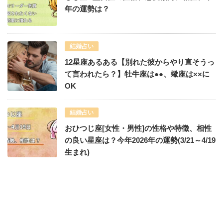
年の運勢は？
結婚占い
12星座あるある【別れた彼からやり直そうっ
て言われたら？】牡牛座は●●、蠍座は××に
OK
結婚占い
おひつじ座[女性・男性]の性格や特徴、相性
の良い星座は？今年2026年の運勢(3/21～4/19
生まれ)