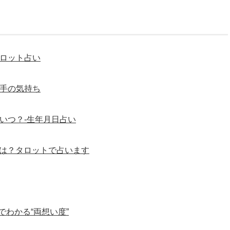
タロット占い
相手の気持ち
いつ？-生年月日占い
徴は？タロットで占います
わかる“両想い度”