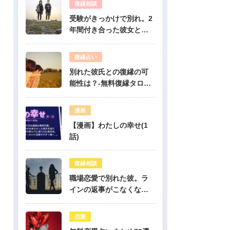
復縁相談
受験がきっかけで別れ。2
年間付き合った彼女と復
縁出来ますか？-公開鑑定-
無料占い
復縁占い
別れた彼氏との復縁の可
能性は？-無料復縁タロッ
ト占い
漫画
【漫画】わたしの幸せ(1
話)
復縁相談
職場恋愛で別れた彼。ラ
インの返事がこなくなっ
たけど復縁できますか？-
公開鑑定-無料占い
恋愛