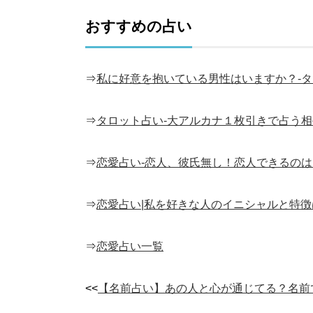
おすすめの占い
⇒
私に好意を抱いている男性はいますか？-
⇒
タロット占い-大アルカナ１枚引きで占う
⇒
恋愛占い-恋人、彼氏無し！恋人できるのは
⇒
恋愛占い|私を好きな人のイニシャルと特
⇒
恋愛占い一覧
<<
【名前占い】あの人と心が通じてる？名前で