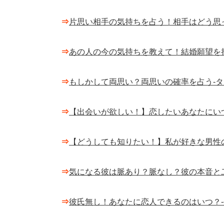
⇒
片思い相手の気持ちを占う！相手はどう思
⇒
あの人の今の気持ちを教えて！結婚願望を
⇒
もしかして両思い？両思いの確率を占う-
⇒
【出会いが欲しい！】恋したいあなたにい
⇒
【どうしても知りたい！】私が好きな男性
⇒
気になる彼は脈あり？脈なし？彼の本音と
⇒
彼氏無し！あなたに恋人できるのはいつ？