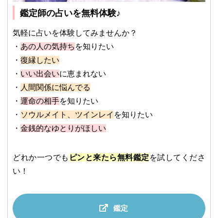
鑑定師の占いを無料体験♪
気軽に占いを体験してみませんか？
・
あの人の気持ち
を知りたい
・
復縁したい
・
いい出会い
に恵まれない
・
人間関係に悩んでる
・
運命の相手
を知りたい
・
ソウルメイト、ツインレイ
を知りたい
・
金銭的なゆとりがほしい
どれか一つでも
ピンと来たら無料鑑定
を試してくださ
い！
鑑定