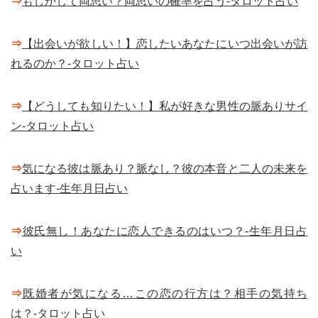
⇒
もしかして両思い？両思いの確率を占う-タロット占い
⇒
【出会いが欲しい！】恋したいあなたにいつ出会いが訪
れるのか？-タロット占い
⇒
【どうしても知りたい！】私が好きな男性の脈ありサイ
ン-タロット占い
⇒
気になる彼は脈あり？脈なし？彼の本音と二人の未来を
占います-生年月日占い
⇒
彼氏無し！あなたに恋人できるのはいつ？-生年月日占
い
⇒
既婚者が気になる…この恋の行方は？相手の気持ち
は？-タロット占い