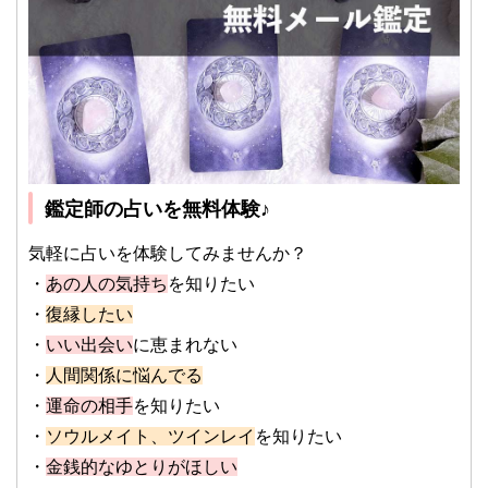
鑑定師の占いを無料体験♪
気軽に占いを体験してみませんか？
・
あの人の気持ち
を知りたい
・
復縁したい
・
いい出会い
に恵まれない
・
人間関係に悩んでる
・
運命の相手
を知りたい
・
ソウルメイト、ツインレイ
を知りたい
・
金銭的なゆとりがほしい