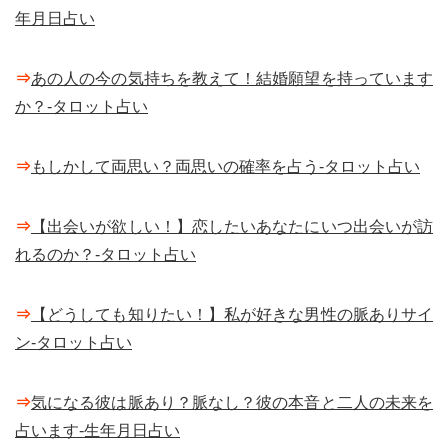
年月日占い
⇒
あの人の今の気持ちを教えて！結婚願望を持っています
か？-タロット占い
⇒
もしかして両思い？両思いの確率を占う-タロット占い
⇒
【出会いが欲しい！】恋したいあなたにいつ出会いが訪
れるのか？-タロット占い
⇒
【どうしても知りたい！】私が好きな男性の脈ありサイ
ン-タロット占い
⇒
気になる彼は脈あり？脈なし？彼の本音と二人の未来を
占います-生年月日占い