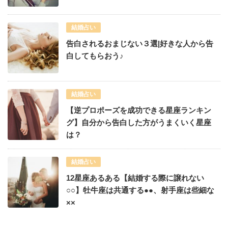
結婚占い
告白されるおまじない３選|好きな人から告
白してもらおう♪
結婚占い
【逆プロポーズを成功できる星座ランキン
グ】自分から告白した方がうまくいく星座
は？
結婚占い
12星座あるある【結婚する際に譲れない
○○】牡牛座は共通する●●、射手座は些細な
××