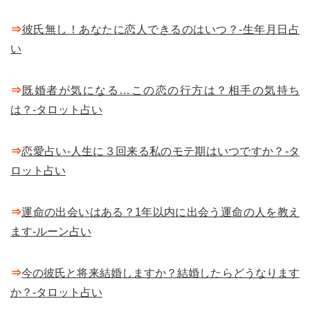
⇒
彼氏無し！あなたに恋人できるのはいつ？-生年月日占
い
⇒
既婚者が気になる…この恋の行方は？相手の気持ち
は？-タロット占い
⇒
恋愛占い-人生に３回来る私のモテ期はいつですか？-タ
ロット占い
⇒
運命の出会いはある？1年以内に出会う運命の人を教え
ます-ルーン占い
⇒
今の彼氏と将来結婚しますか？結婚したらどうなります
か？-タロット占い