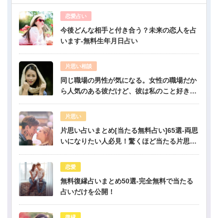
恋愛占い
今後どんな相手と付き合う？未来の恋人を占
います-無料生年月日占い
片思い相談
同じ職場の男性が気になる。女性の職場だか
ら人気のある彼だけど、彼は私のこと好き？-
公開鑑定-無料占い
片思い
片思い占いまとめ[当たる無料占い]65選-両思
いになりたい人必見！驚くほど当たる片思い
占い
恋愛
無料復縁占いまとめ50選-完全無料で当たる
占いだけを公開！
復縁