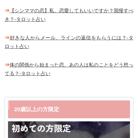
⇒
【シンママの恋】私、恋愛してもいいですか？我慢すべ
き？-タロット占い
⇒
好きな人からメール、ラインの返信をもらうには？-タ
ロット占い
⇒
体の関係から始まった恋。あの人は私のことをどう想っ
てる？-タロット占い
20歳以上の方限定