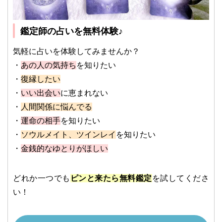
鑑定師の占いを無料体験♪
気軽に占いを体験してみませんか？
・
あの人の気持ち
を知りたい
・
復縁したい
・
いい出会い
に恵まれない
・
人間関係に悩んでる
・
運命の相手
を知りたい
・
ソウルメイト、ツインレイ
を知りたい
・
金銭的なゆとりがほしい
どれか一つでも
ピンと来たら無料鑑定
を試してくださ
い！