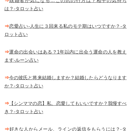
⇒
既婚者が気になる…この恋の行方は？相手の気持ち
は？-タロット占い
⇒
恋愛占い-人生に３回来る私のモテ期はいつですか？-タ
ロット占い
⇒
運命の出会いはある？1年以内に出会う運命の人を教え
ます-ルーン占い
⇒
今の彼氏と将来結婚しますか？結婚したらどうなります
か？-タロット占い
⇒
【シンママの恋】私、恋愛してもいいですか？我慢すべ
き？-タロット占い
⇒
好きな人からメール、ラインの返信をもらうには？-タ