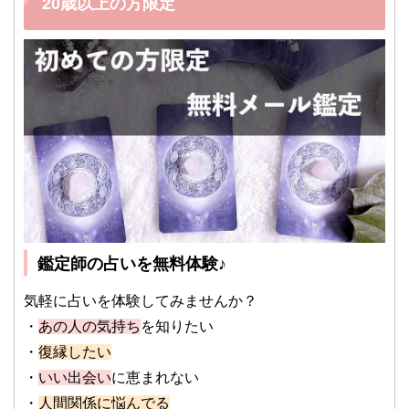
20歳以上の方限定
鑑定師の占いを無料体験♪
気軽に占いを体験してみませんか？
・
あの人の気持ち
を知りたい
・
復縁したい
・
いい出会い
に恵まれない
・
人間関係に悩んでる