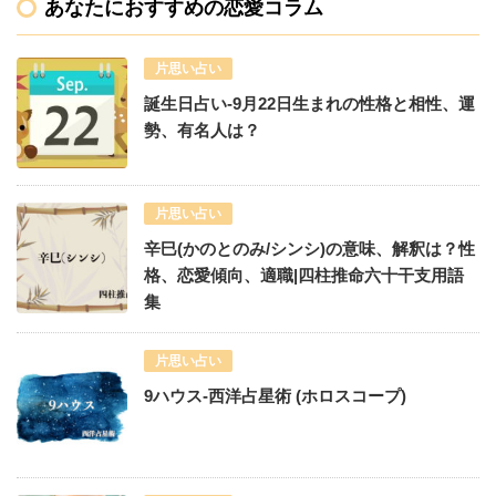
あなたにおすすめの恋愛コラム
片思い占い
誕生日占い-9月22日生まれの性格と相性、運
勢、有名人は？
片思い占い
辛巳(かのとのみ/シンシ)の意味、解釈は？性
格、恋愛傾向、適職|四柱推命六十干支用語
集
片思い占い
9ハウス-西洋占星術 (ホロスコープ)