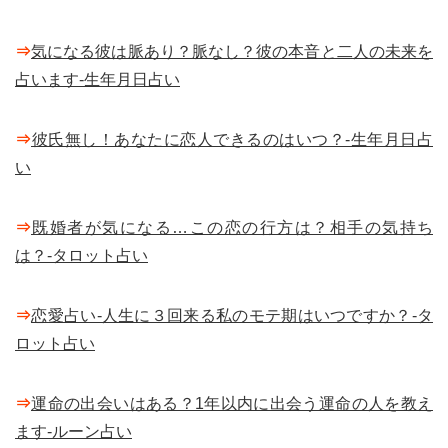
⇒
気になる彼は脈あり？脈なし？彼の本音と二人の未来を
占います-生年月日占い
⇒
彼氏無し！あなたに恋人できるのはいつ？-生年月日占
い
⇒
既婚者が気になる…この恋の行方は？相手の気持ち
は？-タロット占い
⇒
恋愛占い-人生に３回来る私のモテ期はいつですか？-タ
ロット占い
⇒
運命の出会いはある？1年以内に出会う運命の人を教え
ます-ルーン占い