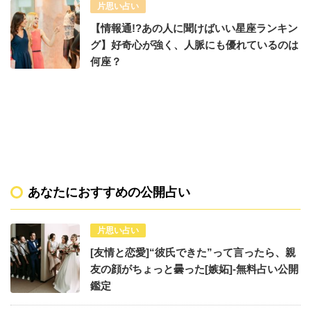
片思い占い
【情報通!?あの人に聞けばいい星座ランキン
グ】好奇心が強く、人脈にも優れているのは
何座？
あなたにおすすめの公開占い
片思い占い
[友情と恋愛]“彼氏できた”って言ったら、親
友の顔がちょっと曇った[嫉妬]-無料占い公開
鑑定