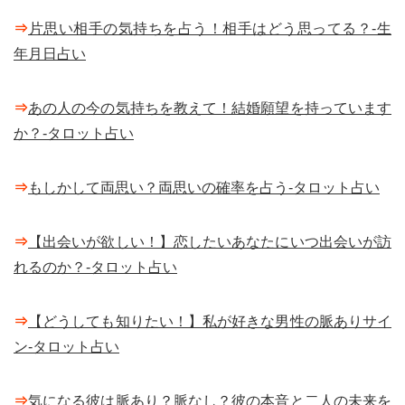
⇒
片思い相手の気持ちを占う！相手はどう思ってる？-生
年月日占い
⇒
あの人の今の気持ちを教えて！結婚願望を持っています
か？-タロット占い
⇒
もしかして両思い？両思いの確率を占う-タロット占い
⇒
【出会いが欲しい！】恋したいあなたにいつ出会いが訪
れるのか？-タロット占い
⇒
【どうしても知りたい！】私が好きな男性の脈ありサイ
ン-タロット占い
⇒
気になる彼は脈あり？脈なし？彼の本音と二人の未来を