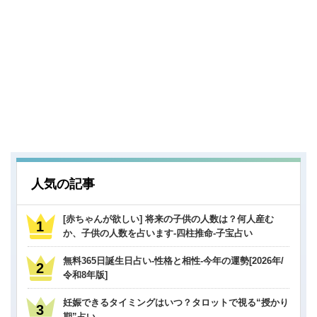
人気の記事
[赤ちゃんが欲しい] 将来の子供の人数は？何人産む
か、子供の人数を占います-四柱推命-子宝占い
無料365日誕生日占い-性格と相性-今年の運勢[2026年/
令和8年版]
妊娠できるタイミングはいつ？タロットで視る“授かり
期”占い