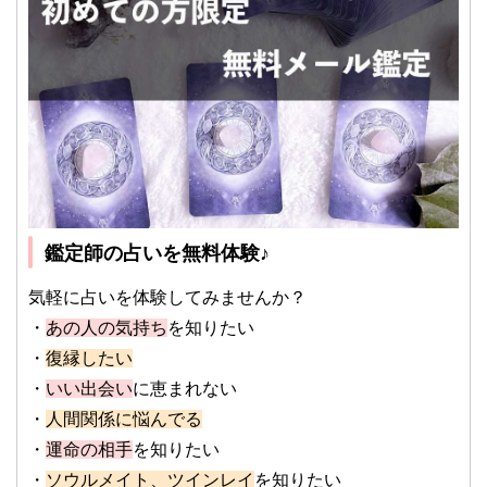
鑑定師の占いを無料体験♪
気軽に占いを体験してみませんか？
・
あの人の気持ち
を知りたい
・
復縁したい
・
いい出会い
に恵まれない
・
人間関係に悩んでる
・
運命の相手
を知りたい
・
ソウルメイト、ツインレイ
を知りたい