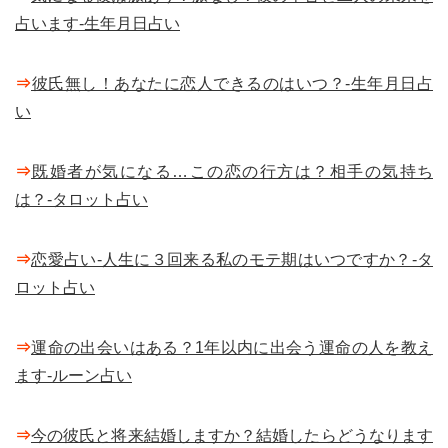
占います-生年月日占い
⇒
彼氏無し！あなたに恋人できるのはいつ？-生年月日占
い
⇒
既婚者が気になる…この恋の行方は？相手の気持ち
は？-タロット占い
⇒
恋愛占い-人生に３回来る私のモテ期はいつですか？-タ
ロット占い
⇒
運命の出会いはある？1年以内に出会う運命の人を教え
ます-ルーン占い
⇒
今の彼氏と将来結婚しますか？結婚したらどうなります