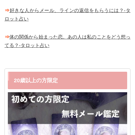
⇒
好きな人からメール、ラインの返信をもらうには？-タ
ロット占い
⇒
体の関係から始まった恋。あの人は私のことをどう想っ
てる？-タロット占い
20歳以上の方限定