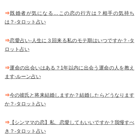
⇒
既婚者が気になる…この恋の行方は？相手の気持ち
は？-タロット占い
⇒
恋愛占い-人生に３回来る私のモテ期はいつですか？-タ
ロット占い
⇒
運命の出会いはある？1年以内に出会う運命の人を教え
ます-ルーン占い
⇒
今の彼氏と将来結婚しますか？結婚したらどうなります
か？-タロット占い
⇒
【シンママの恋】私、恋愛してもいいですか？我慢すべ
き？-タロット占い