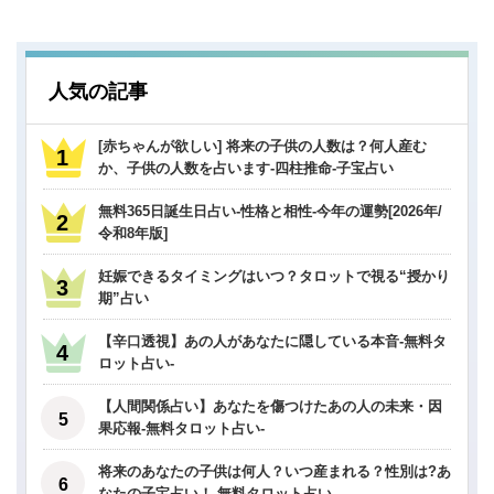
人気の記事
[赤ちゃんが欲しい] 将来の子供の人数は？何人産む
か、子供の人数を占います-四柱推命-子宝占い
無料365日誕生日占い-性格と相性-今年の運勢[2026年/
令和8年版]
妊娠できるタイミングはいつ？タロットで視る“授かり
期”占い
【辛口透視】あの人があなたに隠している本音-無料タ
ロット占い-
【人間関係占い】あなたを傷つけたあの人の未来・因
果応報-無料タロット占い-
将来のあなたの子供は何人？いつ産まれる？性別は?あ
なたの子宝占い！-無料タロット占い