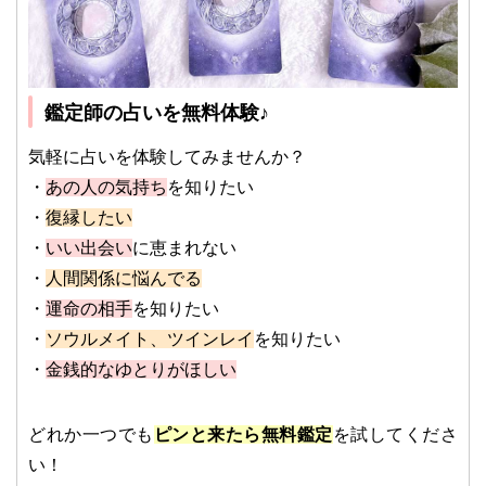
鑑定師の占いを無料体験♪
気軽に占いを体験してみませんか？
・
あの人の気持ち
を知りたい
・
復縁したい
・
いい出会い
に恵まれない
・
人間関係に悩んでる
・
運命の相手
を知りたい
・
ソウルメイト、ツインレイ
を知りたい
・
金銭的なゆとりがほしい
どれか一つでも
ピンと来たら無料鑑定
を試してくださ
い！