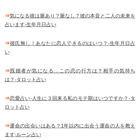
⇒
気になる彼は脈あり？脈なし？彼の本音と二人の未来を
占います-生年月日占い
⇒
彼氏無し！あなたに恋人できるのはいつ？-生年月日占
い
⇒
既婚者が気になる…この恋の行方は？相手の気持ち
は？-タロット占い
⇒
恋愛占い-人生に３回来る私のモテ期はいつですか？-タ
ロット占い
⇒
運命の出会いはある？1年以内に出会う運命の人を教え
ます-ルーン占い