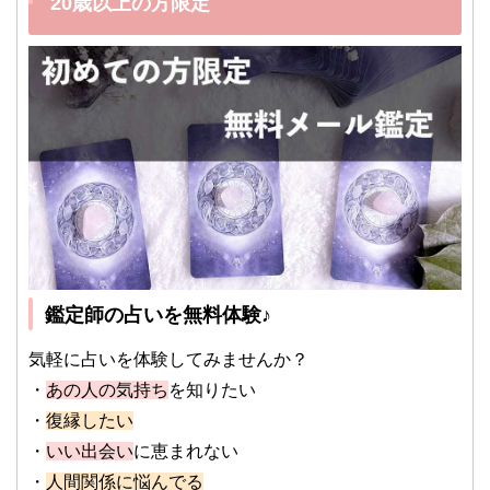
20歳以上の方限定
鑑定師の占いを無料体験♪
気軽に占いを体験してみませんか？
・
あの人の気持ち
を知りたい
・
復縁したい
・
いい出会い
に恵まれない
・
人間関係に悩んでる