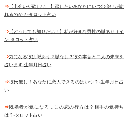
⇒
【出会いが欲しい！】恋したいあなたにいつ出会いが訪
れるのか？-タロット占い
⇒
【どうしても知りたい！】私が好きな男性の脈ありサイ
ン-タロット占い
⇒
気になる彼は脈あり？脈なし？彼の本音と二人の未来を
占います-生年月日占い
⇒
彼氏無し！あなたに恋人できるのはいつ？-生年月日占
い
⇒
既婚者が気になる…この恋の行方は？相手の気持ち
は？-タロット占い