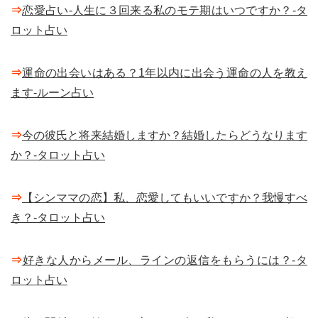
⇒
恋愛占い-人生に３回来る私のモテ期はいつですか？-タ
ロット占い
⇒
運命の出会いはある？1年以内に出会う運命の人を教え
ます-ルーン占い
⇒
今の彼氏と将来結婚しますか？結婚したらどうなります
か？-タロット占い
⇒
【シンママの恋】私、恋愛してもいいですか？我慢すべ
き？-タロット占い
⇒
好きな人からメール、ラインの返信をもらうには？-タ
ロット占い