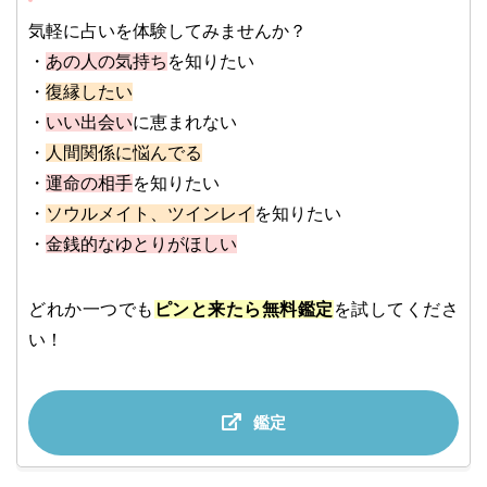
気軽に占いを体験してみませんか？
・
あの人の気持ち
を知りたい
・
復縁したい
・
いい出会い
に恵まれない
・
人間関係に悩んでる
・
運命の相手
を知りたい
・
ソウルメイト、ツインレイ
を知りたい
・
金銭的なゆとりがほしい
どれか一つでも
ピンと来たら無料鑑定
を試してくださ
い！
鑑定