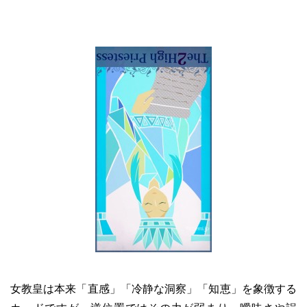
女教皇は本来「直感」「冷静な洞察」「知恵」を象徴する