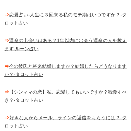
⇒
恋愛占い-人生に３回来る私のモテ期はいつですか？-タ
ロット占い
⇒
運命の出会いはある？1年以内に出会う運命の人を教え
ます-ルーン占い
⇒
今の彼氏と将来結婚しますか？結婚したらどうなります
か？-タロット占い
⇒
【シンママの恋】私、恋愛してもいいですか？我慢すべ
き？-タロット占い
⇒
好きな人からメール、ラインの返信をもらうには？-タ
ロット占い