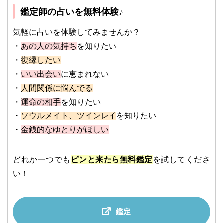
鑑定師の占いを無料体験♪
気軽に占いを体験してみませんか？
・
あの人の気持ち
を知りたい
・
復縁したい
・
いい出会い
に恵まれない
・
人間関係に悩んでる
・
運命の相手
を知りたい
・
ソウルメイト、ツインレイ
を知りたい
・
金銭的なゆとりがほしい
どれか一つでも
ピンと来たら無料鑑定
を試してくださ
い！
鑑定