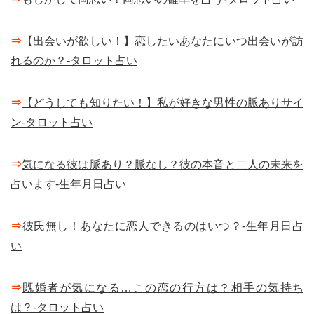
⇒
【出会いが欲しい！】恋したいあなたにいつ出会いが訪
れるのか？-タロット占い
⇒
【どうしても知りたい！】私が好きな男性の脈ありサイ
ン-タロット占い
⇒
気になる彼は脈あり？脈なし？彼の本音と二人の未来を
占います-生年月日占い
⇒
彼氏無し！あなたに恋人できるのはいつ？-生年月日占
い
⇒
既婚者が気になる…この恋の行方は？相手の気持ち
は？-タロット占い