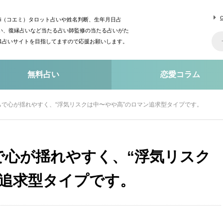
mi（コエミ）タロット占いや姓名判断、生年月日占
い、復縁占いなど当たる占い師監修の当たる占いがた
o1占いサイトを目指してますので応援お願いします。
無料占い
恋愛コラム
で心が揺れやすく、“浮気リスクは中〜やや高”のロマン追求型タイプです。
で心が揺れやすく、“浮気リスク
ン追求型タイプです。