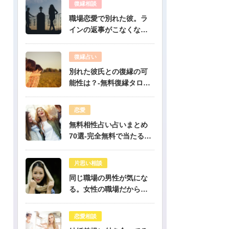
復縁相談
職場恋愛で別れた彼。ラ
インの返事がこなくなっ
たけど復縁できますか？-
公開鑑定-無料占い
復縁占い
別れた彼氏との復縁の可
能性は？-無料復縁タロッ
ト占い
恋愛
無料相性占い占いまとめ
70選-完全無料で当たる占
いだけを公開！
片思い相談
同じ職場の男性が気にな
る。女性の職場だから人
気のある彼だけど、彼は
私のこと好き？-公開鑑定-
恋愛相談
無料占い