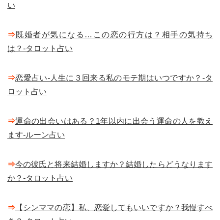
い
⇒
既婚者が気になる…この恋の行方は？相手の気持ち
は？-タロット占い
⇒
恋愛占い-人生に３回来る私のモテ期はいつですか？-タ
ロット占い
⇒
運命の出会いはある？1年以内に出会う運命の人を教え
ます-ルーン占い
⇒
今の彼氏と将来結婚しますか？結婚したらどうなります
か？-タロット占い
⇒
【シンママの恋】私、恋愛してもいいですか？我慢すべ