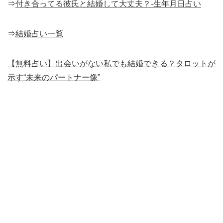
⇒
付き合ってる彼氏と結婚して大丈夫？-生年月日占い
⇒
結婚占い一覧
【無料占い】出会いがない私でも結婚できる？タロットが
示す“未来のパートナー像”