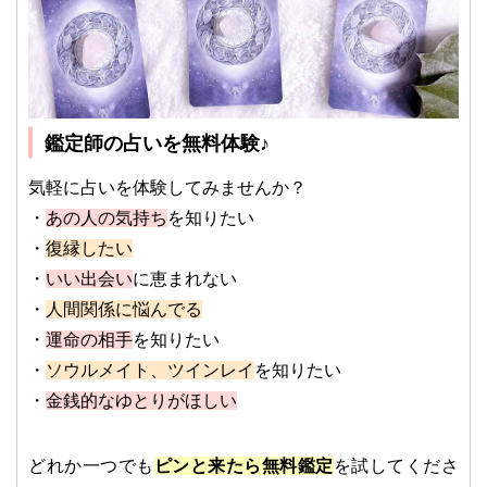
鑑定師の占いを無料体験♪
気軽に占いを体験してみませんか？
・
あの人の気持ち
を知りたい
・
復縁したい
・
いい出会い
に恵まれない
・
人間関係に悩んでる
・
運命の相手
を知りたい
・
ソウルメイト、ツインレイ
を知りたい
・
金銭的なゆとりがほしい
どれか一つでも
ピンと来たら無料鑑定
を試してくださ