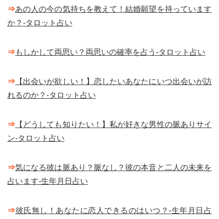
⇒
あの人の今の気持ちを教えて！結婚願望を持っています
か？-タロット占い
⇒
もしかして両思い？両思いの確率を占う-タロット占い
⇒
【出会いが欲しい！】恋したいあなたにいつ出会いが訪
れるのか？-タロット占い
⇒
【どうしても知りたい！】私が好きな男性の脈ありサイ
ン-タロット占い
⇒
気になる彼は脈あり？脈なし？彼の本音と二人の未来を
占います-生年月日占い
⇒
彼氏無し！あなたに恋人できるのはいつ？-生年月日占