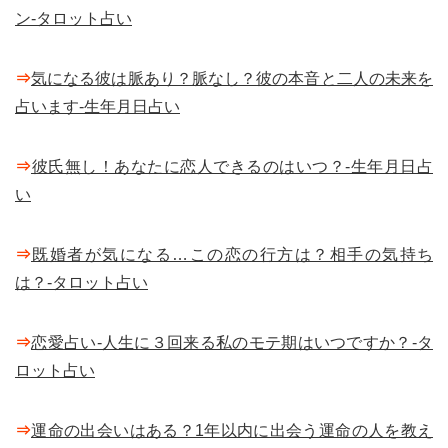
ン-タロット占い
⇒
気になる彼は脈あり？脈なし？彼の本音と二人の未来を
占います-生年月日占い
⇒
彼氏無し！あなたに恋人できるのはいつ？-生年月日占
い
⇒
既婚者が気になる…この恋の行方は？相手の気持ち
は？-タロット占い
⇒
恋愛占い-人生に３回来る私のモテ期はいつですか？-タ
ロット占い
⇒
運命の出会いはある？1年以内に出会う運命の人を教え