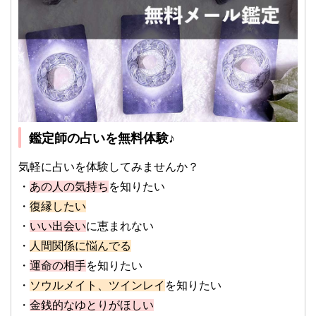
鑑定師の占いを無料体験♪
気軽に占いを体験してみませんか？
・
あの人の気持ち
を知りたい
・
復縁したい
・
いい出会い
に恵まれない
・
人間関係に悩んでる
・
運命の相手
を知りたい
・
ソウルメイト、ツインレイ
を知りたい
・
金銭的なゆとりがほしい