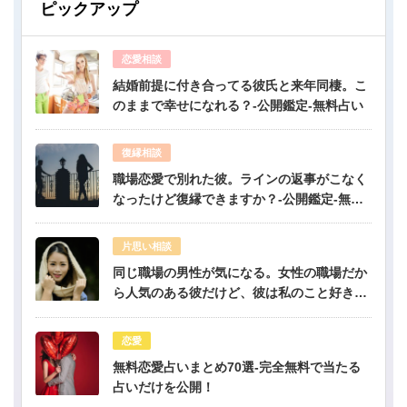
ピックアップ
恋愛相談
結婚前提に付き合ってる彼氏と来年同棲。こ
のままで幸せになれる？-公開鑑定-無料占い
復縁相談
職場恋愛で別れた彼。ラインの返事がこなく
なったけど復縁できますか？-公開鑑定-無料
占い
片思い相談
同じ職場の男性が気になる。女性の職場だか
ら人気のある彼だけど、彼は私のこと好き？-
公開鑑定-無料占い
恋愛
無料恋愛占いまとめ70選-完全無料で当たる
占いだけを公開！