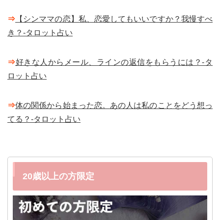
⇒
【シンママの恋】私、恋愛してもいいですか？我慢すべ
き？-タロット占い
⇒
好きな人からメール、ラインの返信をもらうには？-タ
ロット占い
⇒
体の関係から始まった恋。あの人は私のことをどう想っ
てる？-タロット占い
20歳以上の方限定