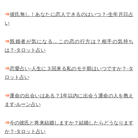
⇒
彼氏無し！あなたに恋人できるのはいつ？-生年月日占
い
⇒
既婚者が気になる…この恋の行方は？相手の気持ち
は？-タロット占い
⇒
恋愛占い-人生に３回来る私のモテ期はいつですか？-タ
ロット占い
⇒
運命の出会いはある？1年以内に出会う運命の人を教え
ます-ルーン占い
⇒
今の彼氏と将来結婚しますか？結婚したらどうなります
か？-タロット占い