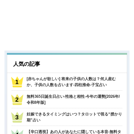
人気の記事
[赤ちゃんが欲しい] 将来の子供の人数は？何人産む
か、子供の人数を占います-四柱推命-子宝占い
無料365日誕生日占い-性格と相性-今年の運勢[2026年/
令和8年版]
妊娠できるタイミングはいつ？タロットで視る“授かり
期”占い
【辛口透視】あの人があなたに隠している本音-無料タ