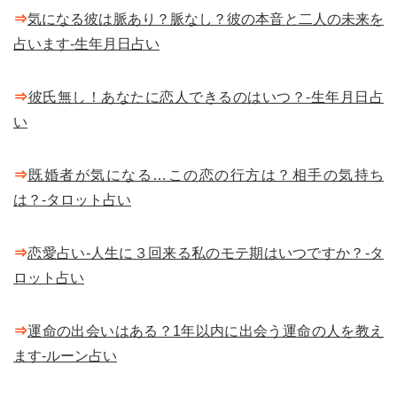
⇒
気になる彼は脈あり？脈なし？彼の本音と二人の未来を
占います-生年月日占い
⇒
彼氏無し！あなたに恋人できるのはいつ？-生年月日占
い
⇒
既婚者が気になる…この恋の行方は？相手の気持ち
は？-タロット占い
⇒
恋愛占い-人生に３回来る私のモテ期はいつですか？-タ
ロット占い
⇒
運命の出会いはある？1年以内に出会う運命の人を教え
ます-ルーン占い