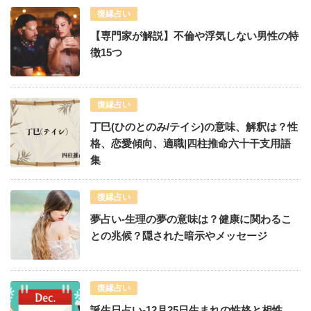
復縁占い
【専門家が解説】不倫や浮気しない男性の特
徴15つ
復縁占い
丁巳(ひのとのみ/テイシ)の意味、解釈は？性
格、恋愛傾向、適職|四柱推命六十干支用語
集
復縁占い
夢占い-生理の夢の意味は？健康に関わるこ
との兆候？隠された暗示やメッセージ
復縁占い
誕生日占い-12月25日生まれの性格と相性、