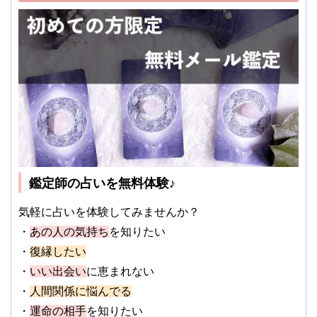
鑑定師の占いを無料体験♪
気軽に占いを体験してみませんか？
・
あの人の気持ち
を知りたい
・
復縁したい
・
いい出会い
に恵まれない
・
人間関係に悩んでる
・
運命の相手
を知りたい