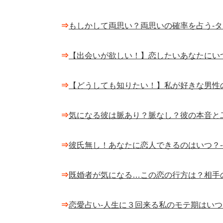
⇒
もしかして両思い？両思いの確率を占う-
⇒
【出会いが欲しい！】恋したいあなたにい
⇒
【どうしても知りたい！】私が好きな男性
⇒
気になる彼は脈あり？脈なし？彼の本音と
⇒
彼氏無し！あなたに恋人できるのはいつ？
⇒
既婚者が気になる…この恋の行方は？相手
⇒
恋愛占い-人生に３回来る私のモテ期はいつ