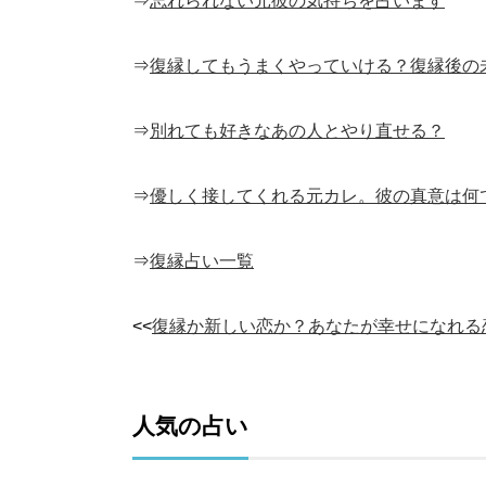
⇒
忘れられない元彼の気持ちを占います
⇒
復縁してもうまくやっていける？復縁後の
⇒
別れても好きなあの人とやり直せる？
⇒
優しく接してくれる元カレ。彼の真意は何
⇒
復縁占い一覧
<<
復縁か新しい恋か？あなたが幸せになれる
人気の占い