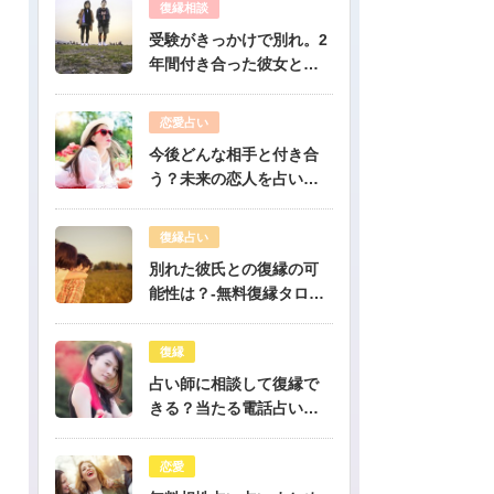
復縁相談
受験がきっかけで別れ。2
年間付き合った彼女と復
縁出来ますか？-公開鑑定-
無料占い
恋愛占い
今後どんな相手と付き合
う？未来の恋人を占いま
す-無料生年月日占い
復縁占い
別れた彼氏との復縁の可
能性は？-無料復縁タロッ
ト占い
復縁
占い師に相談して復縁で
きる？当たる電話占い先
生は誰？
恋愛