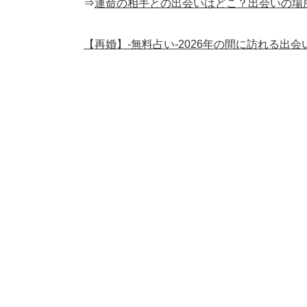
⇒
運命の相手との出会いはどこ？出会いの場
【再婚】-無料占い-2026年の間に訪れる出