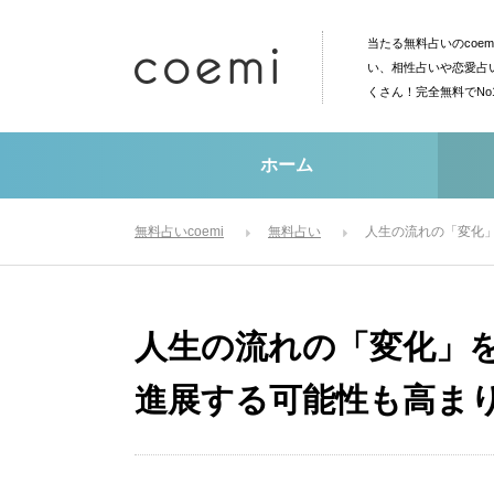
当たる無料占いのcoe
い、相性占いや恋愛占
くさん！完全無料でN
ホーム
無料占いcoemi
無料占い
人生の流れの「変化
人生の流れの「変化」
進展する可能性も高ま