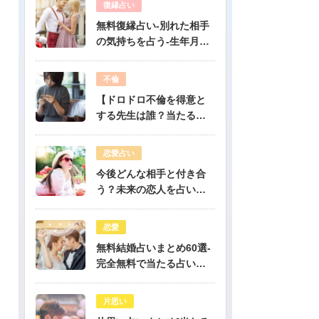
復縁占い
無料復縁占い-別れた相手
の気持ちを占う-生年月日
占い
不倫
【ドロドロ不倫を得意と
する先生は誰？当たる電
話占いはどこ？】
恋愛占い
今後どんな相手と付き合
う？未来の恋人を占いま
す-無料生年月日占い
恋愛
無料結婚占いまとめ60選-
完全無料で当たる占いだ
けを公開！
片思い