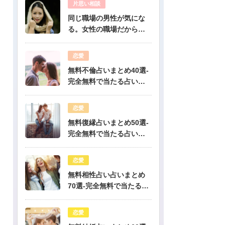
片思い相談
同じ職場の男性が気にな
る。女性の職場だから人
気のある彼だけど、彼は
私のこと好き？-公開鑑定-
恋愛
無料占い
無料不倫占いまとめ40選-
完全無料で当たる占いだ
けを公開！
恋愛
無料復縁占いまとめ50選-
完全無料で当たる占いだ
けを公開！
恋愛
無料相性占い占いまとめ
70選-完全無料で当たる占
いだけを公開！
恋愛