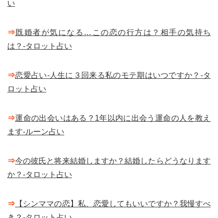
い
⇒
既婚者が気になる…この恋の行方は？相手の気持ち
は？-タロット占い
⇒
恋愛占い-人生に３回来る私のモテ期はいつですか？-タ
ロット占い
⇒
運命の出会いはある？1年以内に出会う運命の人を教え
ます-ルーン占い
⇒
今の彼氏と将来結婚しますか？結婚したらどうなります
か？-タロット占い
⇒
【シンママの恋】私、恋愛してもいいですか？我慢すべ
き？-タロット占い