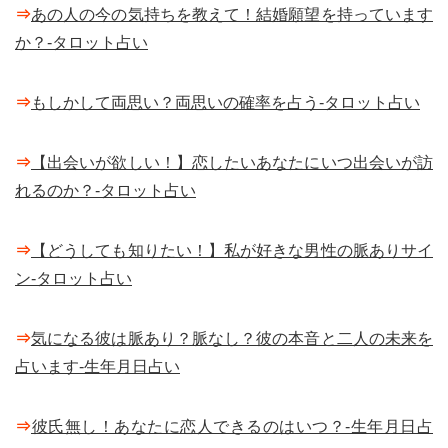
⇒
あの人の今の気持ちを教えて！結婚願望を持っています
か？-タロット占い
⇒
もしかして両思い？両思いの確率を占う-タロット占い
⇒
【出会いが欲しい！】恋したいあなたにいつ出会いが訪
れるのか？-タロット占い
⇒
【どうしても知りたい！】私が好きな男性の脈ありサイ
ン-タロット占い
⇒
気になる彼は脈あり？脈なし？彼の本音と二人の未来を
占います-生年月日占い
⇒
彼氏無し！あなたに恋人できるのはいつ？-生年月日占