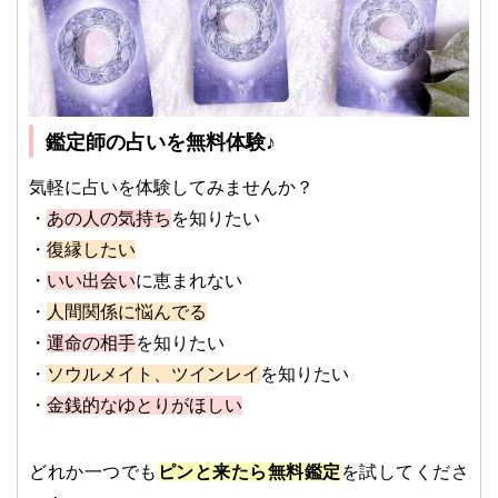
鑑定師の占いを無料体験♪
気軽に占いを体験してみませんか？
・
あの人の気持ち
を知りたい
・
復縁したい
・
いい出会い
に恵まれない
・
人間関係に悩んでる
・
運命の相手
を知りたい
・
ソウルメイト、ツインレイ
を知りたい
・
金銭的なゆとりがほしい
どれか一つでも
ピンと来たら無料鑑定
を試してくださ