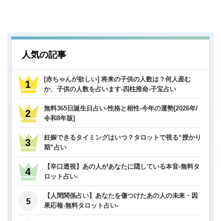
人気の記事
[赤ちゃんが欲しい] 将来の子供の人数は？何人産む
か、子供の人数を占います-四柱推命-子宝占い
無料365日誕生日占い-性格と相性-今年の運勢[2026年/
令和8年版]
妊娠できるタイミングはいつ？タロットで視る“授かり
期”占い
【辛口透視】あの人があなたに隠している本音-無料タ
ロット占い-
【人間関係占い】あなたを傷つけたあの人の未来・因
果応報-無料タロット占い-