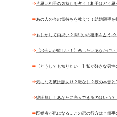
⇒
片思い相手の気持ちを占う！相手はどう思
⇒
あの人の今の気持ちを教えて！結婚願望を
⇒
もしかして両思い？両思いの確率を占う-
⇒
【出会いが欲しい！】恋したいあなたにい
⇒
【どうしても知りたい！】私が好きな男性
⇒
気になる彼は脈あり？脈なし？彼の本音と
⇒
彼氏無し！あなたに恋人できるのはいつ？
⇒
既婚者が気になる…この恋の行方は？相手