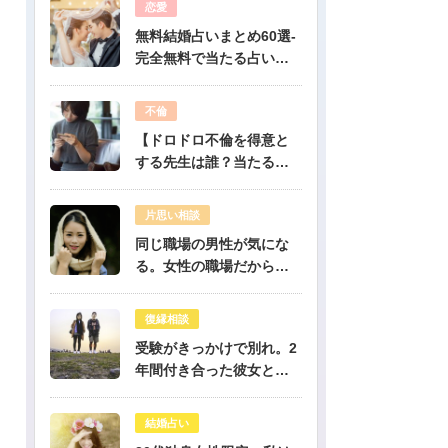
恋愛
無料結婚占いまとめ60選-
完全無料で当たる占いだ
けを公開！
不倫
【ドロドロ不倫を得意と
する先生は誰？当たる電
話占いはどこ？】
片思い相談
同じ職場の男性が気にな
る。女性の職場だから人
気のある彼だけど、彼は
私のこと好き？-公開鑑定-
復縁相談
無料占い
受験がきっかけで別れ。2
年間付き合った彼女と復
縁出来ますか？-公開鑑定-
無料占い
結婚占い