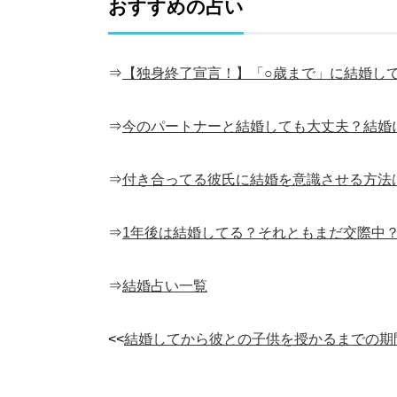
おすすめの占い
⇒
【独身終了宣言！】「○歳まで」に結婚し
⇒
今のパートナーと結婚しても大丈夫？結婚
⇒
付き合ってる彼氏に結婚を意識させる方法
⇒
1年後は結婚してる？それともまだ交際中
⇒
結婚占い一覧
<<
結婚してから彼との子供を授かるまでの期