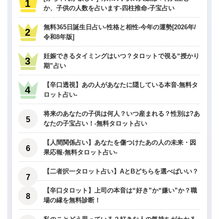
か、子供の人数を占います-四柱推命-子宝占い
無料365日誕生日占い-性格と相性-今年の運勢[2026年/
令和8年版]
妊娠できるタイミングはいつ？タロットで視る“授かり
期”占い
【辛口透視】あの人があなたに隠している本音-無料タ
ロット占い-
将来のあなたの子供は何人？いつ産まれる？性別は?あ
なたの子宝占い！-無料タロット占い
【人間関係占い】あなたを傷つけたあの人の未来・因
果応報-無料タロット占い-
【二者択一タロット占い】AとBどちらを選べばいい？
【辛口タロット】上司の本音は“好き”か“嫌い”か？職
場の縁を無料診断！