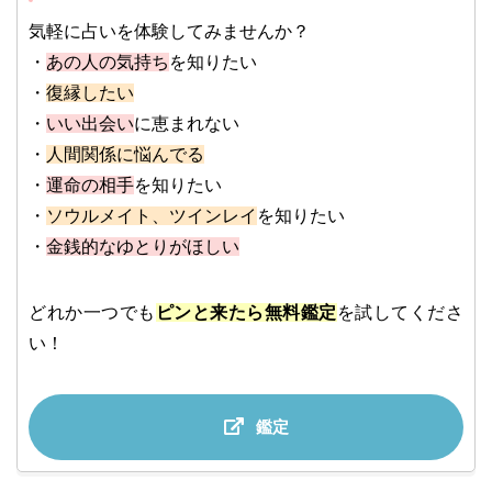
気軽に占いを体験してみませんか？
・
あの人の気持ち
を知りたい
・
復縁したい
・
いい出会い
に恵まれない
・
人間関係に悩んでる
・
運命の相手
を知りたい
・
ソウルメイト、ツインレイ
を知りたい
・
金銭的なゆとりがほしい
どれか一つでも
ピンと来たら無料鑑定
を試してくださ
い！
鑑定