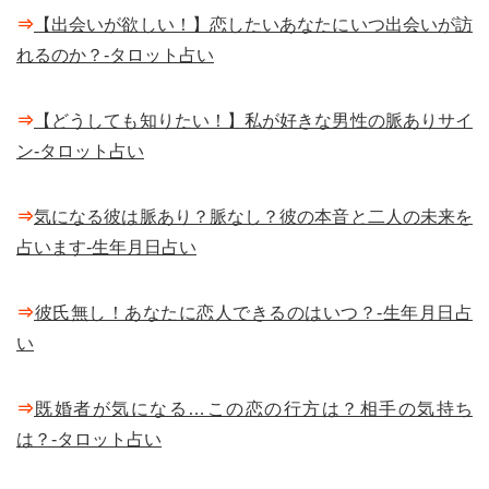
⇒
【出会いが欲しい！】恋したいあなたにいつ出会いが訪
れるのか？-タロット占い
⇒
【どうしても知りたい！】私が好きな男性の脈ありサイ
ン-タロット占い
⇒
気になる彼は脈あり？脈なし？彼の本音と二人の未来を
占います-生年月日占い
⇒
彼氏無し！あなたに恋人できるのはいつ？-生年月日占
い
⇒
既婚者が気になる…この恋の行方は？相手の気持ち
は？-タロット占い