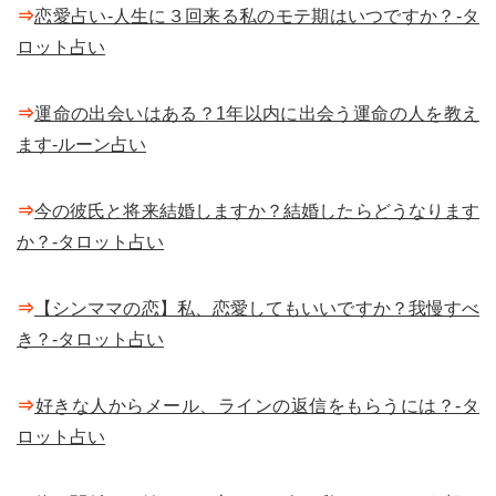
⇒
恋愛占い-人生に３回来る私のモテ期はいつですか？-タ
ロット占い
⇒
運命の出会いはある？1年以内に出会う運命の人を教え
ます-ルーン占い
⇒
今の彼氏と将来結婚しますか？結婚したらどうなります
か？-タロット占い
⇒
【シンママの恋】私、恋愛してもいいですか？我慢すべ
き？-タロット占い
⇒
好きな人からメール、ラインの返信をもらうには？-タ
ロット占い